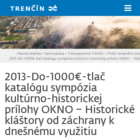
Prejsť na hlavný obsah
Hlavná stránka
>
Samospráva
>
Transparentný Trenčín
>
Profil verejného obs
2013-Do-1000€-tlač katalógu sympózia kultúrno-historickej prílohy OKNO – Hist
2013-Do-1000€-tlač
katalógu sympózia
kultúrno-historickej
prílohy OKNO – Historické
kláštory od záchrany k
dnešnému využitiu