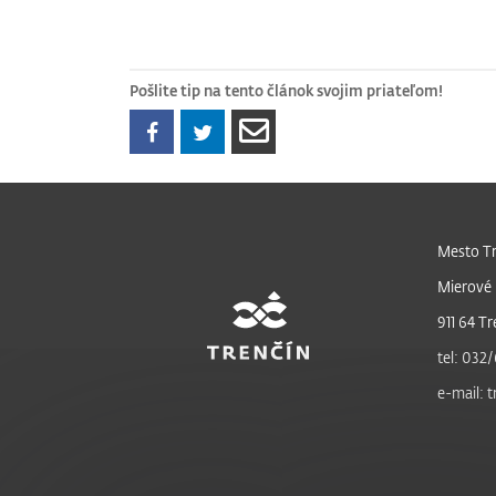
Pošlite tip na tento článok svojim priateľom!
Mesto Tr
Mierové 
911 64 Tr
tel: 032/
e-mail: 