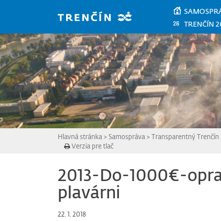
Prejsť na hlavný obsah
SAMOSPR
TRENČÍN 2
Hlavná stránka
>
Samospráva
>
Transparentný Trenčín
Verzia pre tlač
2013-Do-1000€-oprav
plavárni
22. 1. 2018