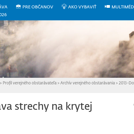
ÁVA
PRE OBČANOV
AKO VYBAVIŤ
MULTIMÉD
026
>
Profil verejného obstarávateľa
>
Archív verejného obstarávania
>
2013-Do-
a strechy na krytej