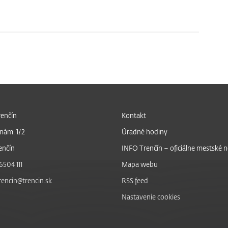
enčín
Kontakt
nám. 1/2
Úradné hodiny
enčín
INFO Trenčín – oficiálne mestské 
6504 111
Mapa webu
trencin@trencin.sk
RSS feed
Nastavenie cookies