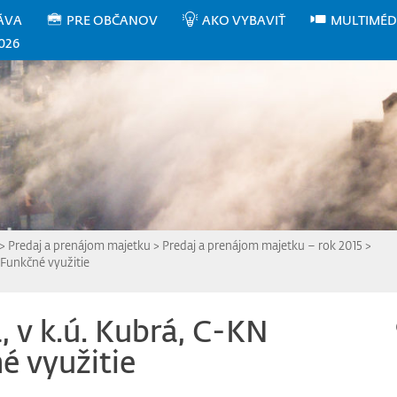
ÁVA
PRE OBČANOV
AKO VYBAVIŤ
MULTIMÉD
026
>
Predaj a prenájom majetku
>
Predaj a prenájom majetku – rok 2015
>
Funkčné využitie
 v k.ú. Kubrá, C-KN
é využitie