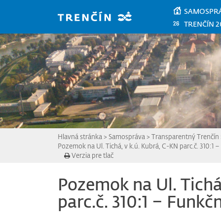
Prejsť na hlavný obsah
SAMOSPR
TRENČÍN 2
Hlavná stránka
>
Samospráva
>
Transparentný Trenčín
Pozemok na Ul. Tichá, v k.ú. Kubrá, C-KN parc.č. 310:1 – 
Verzia pre tlač
Pozemok na Ul. Tichá,
parc.č. 310:1 – Funkčn