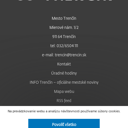
Mesto Trenčín
Mierové nám. 1/2
911 64 Trenčín
tel: 032/6504 111
e-mail: trencin@trencin.sk
Kontakt
Úradné hodiny
INFO Trenčín – oficiálne mestské noviny
Mapa webu
RSS feed
Nastavenie cookies
Na prevádzkovanie webu a analýzu návštevnosti používame súbory cookies.
Facebook
Povoliť všetko
YouTube