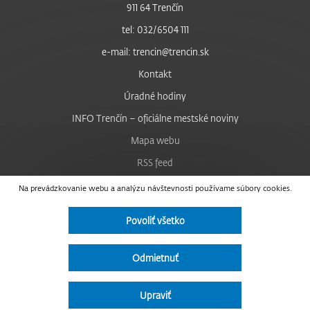
911 64 Trenčín
tel: 032/6504 111
e-mail: trencin@trencin.sk
Kontakt
Úradné hodiny
INFO Trenčín – oficiálne mestské noviny
Mapa webu
RSS feed
Nastavenie cookies
Na prevádzkovanie webu a analýzu návštevnosti používame súbory cookies.
Facebook
Povoliť všetko
YouTube
Instagram
Odmietnuť
Vyhlásenie o prístupnosti
Upraviť