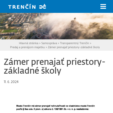
Prejsť na hlavný obsah
Hlavná stránka
>
Samospráva
>
Transparentný Trenčín
>
Predaj a prenájom majetku
>
Zámer prenajať priestory-základné školy
Zámer prenajať priestory-
základné školy
11. 6. 2024