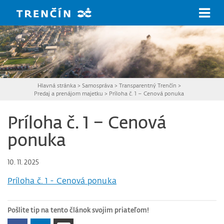
Prejsť na hlavný obsah
Hlavná stránka
>
Samospráva
>
Transparentný Trenčín
>
Predaj a prenájom majetku
>
Príloha č. 1 – Cenová ponuka
Príloha č. 1 – Cenová
ponuka
10. 11. 2025
Príloha č. 1 - Cenová ponuka
Pošlite tip na tento článok svojim priateľom!