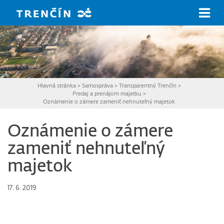
Prejsť na hlavný obsah
Hlavná stránka
>
Samospráva
>
Transparentný Trenčín
>
Predaj a prenájom majetku
>
Oznámenie o zámere zameniť nehnuteľný majetok
Oznámenie o zámere
zameniť nehnuteľný
majetok
17. 6. 2019