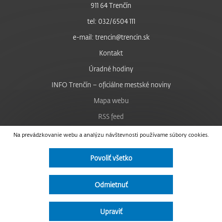
911 64 Trenčín
tel: 032/6504 111
e-mail: trencin@trencin.sk
Kontakt
Úradné hodiny
INFO Trenčín – oficiálne mestské noviny
Mapa webu
RSS feed
Nastavenie cookies
Na prevádzkovanie webu a analýzu návštevnosti používame súbory cookies.
Facebook
Povoliť všetko
YouTube
Instagram
Odmietnuť
Vyhlásenie o prístupnosti
Upraviť