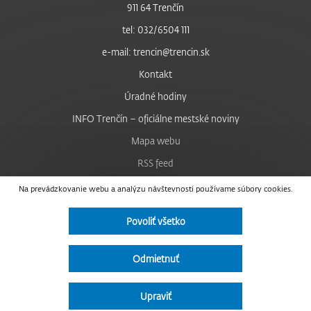
911 64 Trenčín
tel: 032/6504 111
e-mail: trencin@trencin.sk
Kontakt
Úradné hodiny
INFO Trenčín – oficiálne mestské noviny
Mapa webu
RSS feed
Nastavenie cookies
Na prevádzkovanie webu a analýzu návštevnosti používame súbory cookies.
Facebook
Povoliť všetko
YouTube
Instagram
Odmietnuť
Vyhlásenie o prístupnosti
Upraviť