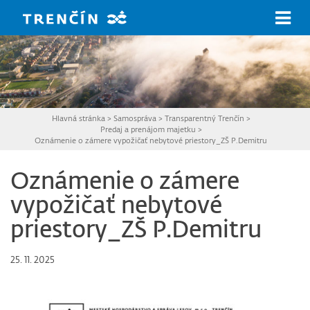
Prejsť na hlavný obsah
Hlavná stránka
>
Samospráva
>
Transparentný Trenčín
>
Predaj a prenájom majetku
>
Oznámenie o zámere vypožičať nebytové priestory_ZŠ P.Demitru
Oznámenie o zámere
vypožičať nebytové
priestory_ZŠ P.Demitru
25. 11. 2025