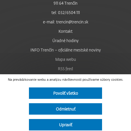
911 64 Trenčín
tel: 032/6504 111
e-mail: trencin@trencin.sk
Kontakt
Úradné hodiny
INFO Trenčín – oficiálne mestské noviny
Mapa webu
RSS feed
Nastavenie cookies
Na prevádzkovanie webu a analýzu návštevnosti používame súbory cookies.
Facebook
Povoliť všetko
YouTube
Instagram
Odmietnuť
Vyhlásenie o prístupnosti
Upraviť