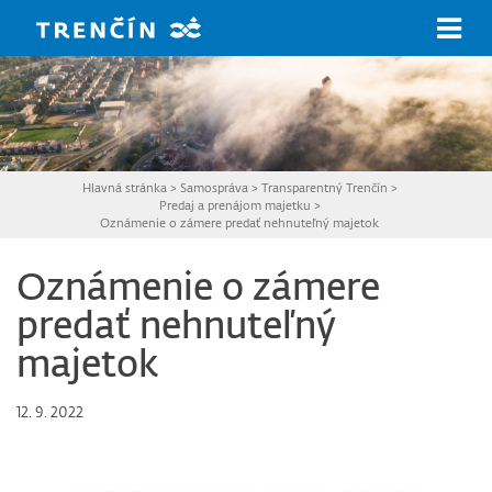
Prejsť na hlavný obsah
Hlavná stránka
>
Samospráva
>
Transparentný Trenčín
>
Predaj a prenájom majetku
>
Oznámenie o zámere predať nehnuteľný majetok
Oznámenie o zámere
predať nehnuteľný
majetok
12. 9. 2022