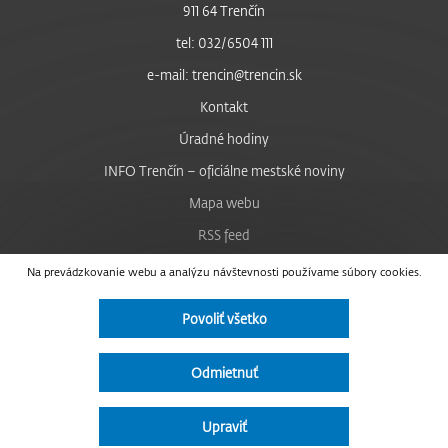
911 64 Trenčín
tel: 032/6504 111
e-mail: trencin@trencin.sk
Kontakt
Úradné hodiny
INFO Trenčín – oficiálne mestské noviny
Mapa webu
RSS feed
Nastavenie cookies
Na prevádzkovanie webu a analýzu návštevnosti používame súbory cookies.
Facebook
Povoliť všetko
YouTube
Instagram
Odmietnuť
Vyhlásenie o prístupnosti
Upraviť