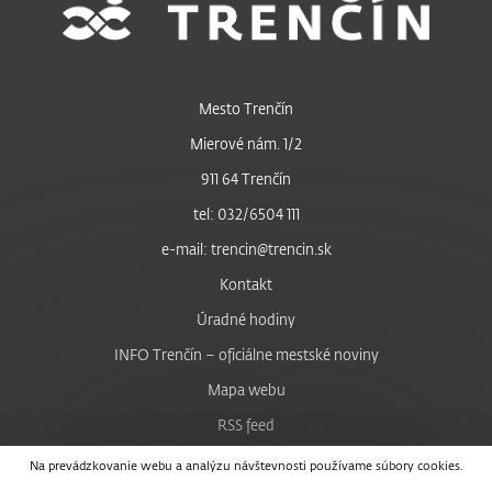
Mesto Trenčín
Mierové nám. 1/2
911 64 Trenčín
tel: 032/6504 111
e-mail: trencin@trencin.sk
Kontakt
Úradné hodiny
INFO Trenčín – oficiálne mestské noviny
Mapa webu
RSS feed
Nastavenie cookies
Na prevádzkovanie webu a analýzu návštevnosti používame súbory cookies.