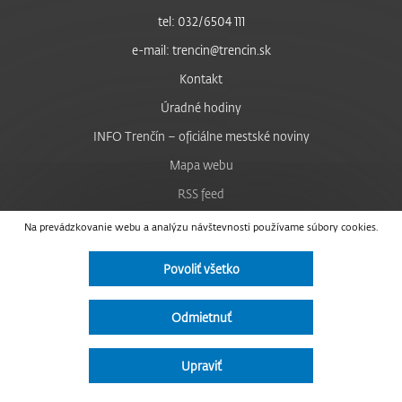
tel: 032/6504 111
e-mail: trencin@trencin.sk
Kontakt
Úradné hodiny
INFO Trenčín – oficiálne mestské noviny
Mapa webu
RSS feed
Nastavenie cookies
Na prevádzkovanie webu a analýzu návštevnosti používame súbory cookies.
Facebook
Povoliť všetko
YouTube
Instagram
Odmietnuť
Vyhlásenie o prístupnosti
Upraviť