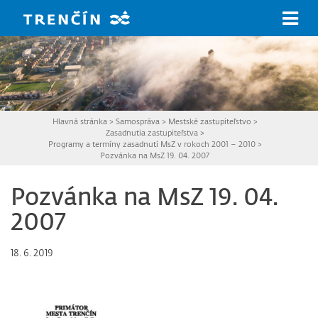
Prejsť na hlavný obsah
Hlavná stránka
>
Samospráva
>
Mestské zastupiteľstvo
>
Zasadnutia zastupiteľstva
>
Programy a termíny zasadnutí MsZ v rokoch 2001 – 2010
>
Pozvánka na MsZ 19. 04. 2007
Pozvánka na MsZ 19. 04.
2007
18. 6. 2019