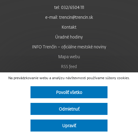
tel: 032/6504 111
e-mail: trencin@trencin.sk
Kontakt
Úradné hodiny
INFO Trenčín – oficiálne mestské noviny
Mapa webu
RSS feed
Nastavenie cookies
Na prevádzkovanie webu a analýzu návštevnosti používame súbory cookies.
Facebook
Povoliť všetko
YouTube
Instagram
Odmietnuť
Vyhlásenie o prístupnosti
Upraviť