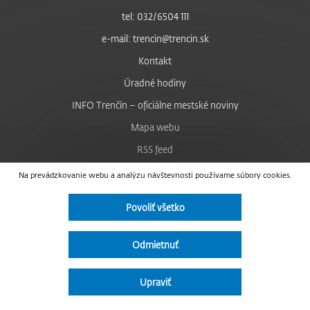
tel: 032/6504 111
e-mail: trencin@trencin.sk
Kontakt
Úradné hodiny
INFO Trenčín – oficiálne mestské noviny
Mapa webu
RSS feed
Nastavenie cookies
Na prevádzkovanie webu a analýzu návštevnosti používame súbory cookies.
Facebook
Povoliť všetko
YouTube
Instagram
Odmietnuť
Vyhlásenie o prístupnosti
Upraviť