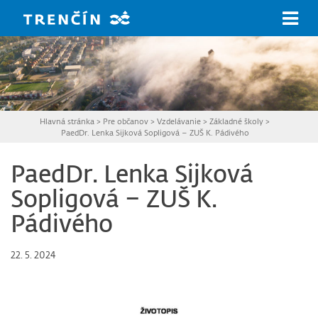
Prejsť na hlavný obsah
Hlavná stránka
>
Pre občanov
>
Vzdelávanie
>
Základné školy
>
PaedDr. Lenka Sijková Sopligová – ZUŠ K. Pádivého
PaedDr. Lenka Sijková
Sopligová – ZUŠ K.
Pádivého
22. 5. 2024