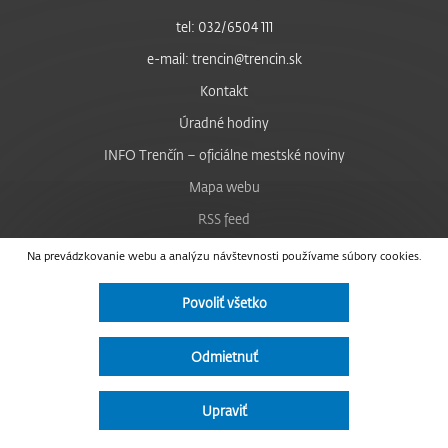
tel: 032/6504 111
e-mail: trencin@trencin.sk
Kontakt
Úradné hodiny
INFO Trenčín – oficiálne mestské noviny
Mapa webu
RSS feed
Nastavenie cookies
Na prevádzkovanie webu a analýzu návštevnosti používame súbory cookies.
Facebook
Povoliť všetko
YouTube
Instagram
Odmietnuť
Vyhlásenie o prístupnosti
Upraviť