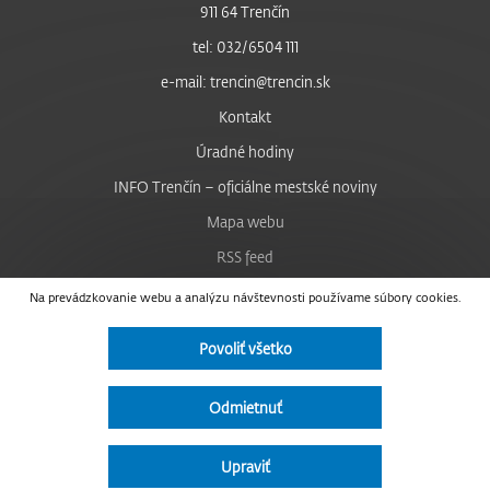
911 64 Trenčín
tel: 032/6504 111
e-mail: trencin@trencin.sk
Kontakt
Úradné hodiny
INFO Trenčín – oficiálne mestské noviny
Mapa webu
RSS feed
Nastavenie cookies
Na prevádzkovanie webu a analýzu návštevnosti používame súbory cookies.
Facebook
Povoliť všetko
YouTube
Instagram
Odmietnuť
Vyhlásenie o prístupnosti
Upraviť