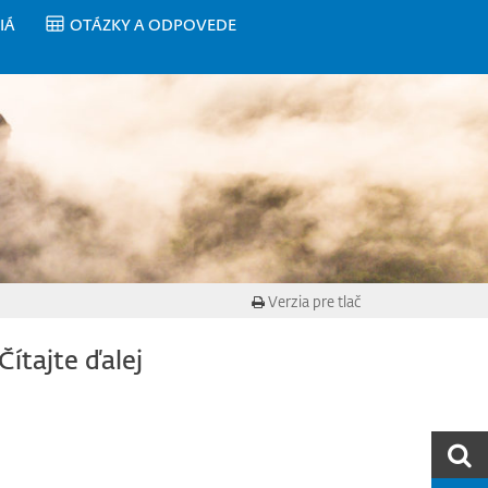
IÁ
OTÁZKY A ODPOVEDE
Verzia pre tlač
Čítajte ďalej