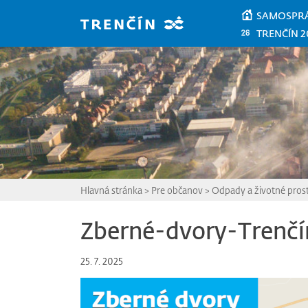
Prejsť na hlavný obsah
SAMOSPR
TRENČÍN 2
Hlavná stránka
>
Pre občanov
>
Odpady a životné pros
Zberné-dvory-Trenč
25. 7. 2025