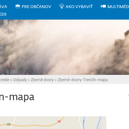
ÁVA
PRE OBČANOV
AKO VYBAVIŤ
MULTIMÉD
026
tredie
>
Odpady
>
Zberné dvory
>
Zberné-dvory-Trenčín-mapa
ín-mapa