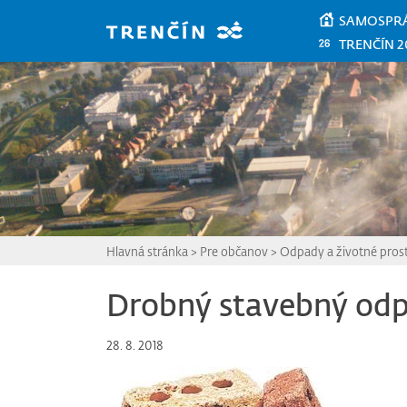
Prejsť na hlavný obsah
SAMOSPR
TRENČÍN 2
Hlavná stránka
>
Pre občanov
>
Odpady a životné pros
Drobný stavebný od
28. 8. 2018