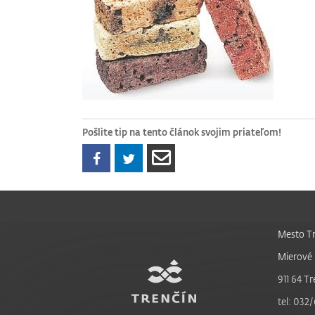
Pošlite tip na tento článok svojim priateľom!
Mesto Tr
Mierové 
911 64 Tr
tel: 032/