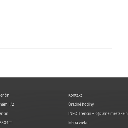
enčín
Kontakt
nám. 1/2
Úradné hodiny
enčín
INFO Trenčín – oficiálne mestské 
6504 111
Mapa webu