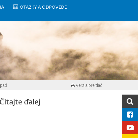
IÁ
OTÁZKY A ODPOVEDE
dpad
Verzia pre tlač
Čítajte ďalej