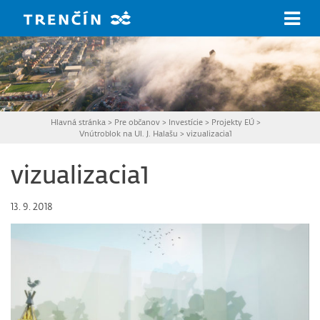
Prejsť na hlavný obsah
Hlavná stránka
>
Pre občanov
>
Investície
>
Projekty EÚ
>
Vnútroblok na Ul. J. Halašu
>
vizualizacia1
vizualizacia1
13. 9. 2018