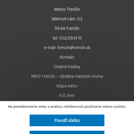
Mesto Trenčín
Mierové nám. 1/2
911 64 Trenčín
tel: 032/6504 111
e-mail: trencin@trencin.sk
Kontakt
Úradné hodiny
INFO Trenčín – oficiálne mestské noviny
Mapa webu
RSS feed
Nastavenie cookies
Na prevádzkovanie webu a analýzu návštevnosti používame súbory cookies.
Facebook
Povoliť všetko
YouTube
Instagram