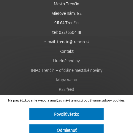
Mesto Trenčín
Mierové nám. 1/2
911 64 Trenčín
tel: 032/6504 111
e-mail: trencin@trencin.sk
Kontakt
Úradné hodiny
INFO Trenčín – oficiálne mestské noviny
Mapa webu
RSS feed
Nastavenie cookies
Na prevádzkovanie webu a analýzu návštevnosti používame súbory cookies.
Facebook
Povoliť všetko
YouTube
Instagram
Odmietnuť