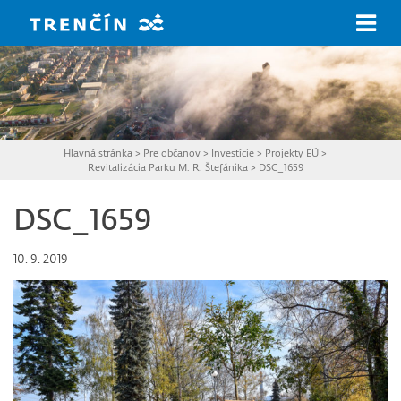
Prejsť na hlavný obsah
Hlavná stránka
>
Pre občanov
>
Investície
>
Projekty EÚ
>
Revitalizácia Parku M. R. Štefánika
>
DSC_1659
DSC_1659
10. 9. 2019