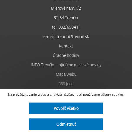
Mierové nám. 1/2
911 64 Trenčín
tel: 032/6504 111
e-mail: trencin@trencin.sk
Kontakt
Úradné hodiny
INFO Trenčín – oficiálne mestské noviny
Mapa webu
RSS feed
Nastavenie cookies
Na prevádzkovanie webu a analýzu návštevnosti používame súbory cookies.
Facebook
Povoliť všetko
YouTube
Instagram
Odmietnuť
Vyhlásenie o prístupnosti