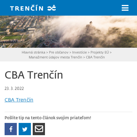
Prejsť na hlavný obsah
Hlavná stránka
>
Pre občanov
>
Investície
>
Projekty EÚ
>
Manažment údajov mesta Trenčín
>
CBA Trenčín
CBA Trenčín
23. 3. 2022
CBA Trenčín
Pošlite tip na tento článok svojim priateľom!