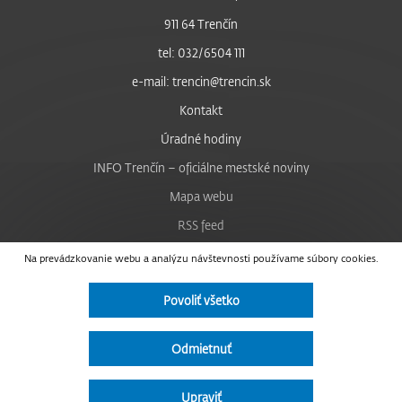
911 64 Trenčín
tel: 032/6504 111
e-mail: trencin@trencin.sk
Kontakt
Úradné hodiny
INFO Trenčín – oficiálne mestské noviny
Mapa webu
RSS feed
Nastavenie cookies
Na prevádzkovanie webu a analýzu návštevnosti používame súbory cookies.
Facebook
Povoliť všetko
YouTube
Instagram
Odmietnuť
Vyhlásenie o prístupnosti
Upraviť