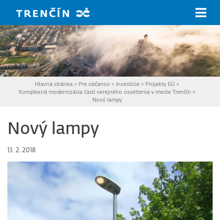
Prejsť na hlavný obsah
Hlavná stránka
>
Pre občanov
>
Investície
>
Projekty EÚ
>
Komplexná modernizácia časti verejného osvetlenia v meste Trenčín
>
Nový lampy
Nový lampy
13. 2. 2018