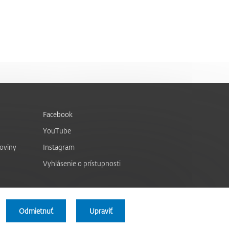
Facebook
YouTube
noviny
Instagram
Vyhlásenie o prístupnosti
Odmietnuť
Upraviť