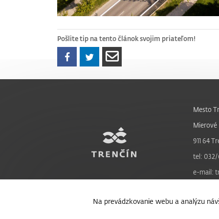
Pošlite tip na tento článok svojim priateľom!
Mesto Tr
Mierové 
911 64 Tr
tel: 032/
e-mail: 
Na prevádzkovanie webu a analýzu návš