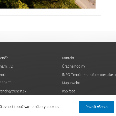
enčín
Kontakt
nám. 1/2
Úradné hodiny
enčín
INFO Trenčín – oficiálne mestské 
6504 111
Mapa webu
trencin@trencin.sk
RSS feed
Nastavenie cookies
tevnosti používame súbory cookies.
Povoliť všetko