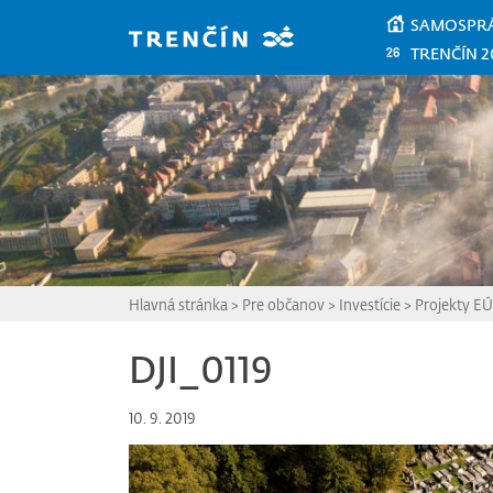
Prejsť na hlavný obsah
SAMOSPR
TRENČÍN 2
Hlavná stránka
>
Pre občanov
>
Investície
>
Projekty EÚ
DJI_0119
10. 9. 2019