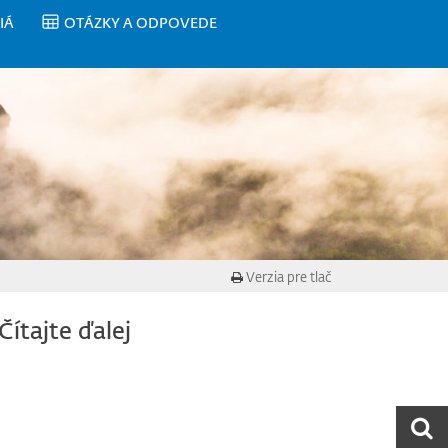
IÁ
OTÁZKY A ODPOVEDE
Verzia pre tlač
Čítajte ďalej