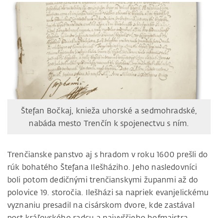
Štefan Bočkaj, knieža uhorské a sedmohradské,
nabáda mesto Trenčín k spojenectvu s ním.
Trenčianske panstvo aj s hradom v roku 1600 prešli do
rúk bohatého Štefana Ilešháziho. Jeho nasledovníci
boli potom dedičnými trenčianskymi županmi až do
polovice 19. storočia. Ilešházi sa napriek evanjelickému
vyznaniu presadil na cisárskom dvore, kde zastával
post kráľovského radcu a najvyššieho hofmajstra,