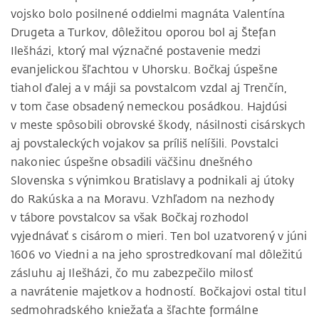
vojsko bolo posilnené oddielmi magnáta Valentína
Drugeta a Turkov, dôležitou oporou bol aj Štefan
Ilešházi, ktorý mal význačné postavenie medzi
evanjelickou šľachtou v Uhorsku. Bočkaj úspešne
tiahol ďalej a v máji sa povstalcom vzdal aj Trenčín,
v tom čase obsadený nemeckou posádkou. Hajdúsi
v meste spôsobili obrovské škody, násilnosti cisárskych
aj povstaleckých vojakov sa príliš nelíšili. Povstalci
nakoniec úspešne obsadili väčšinu dnešného
Slovenska s výnimkou Bratislavy a podnikali aj útoky
do Rakúska a na Moravu. Vzhľadom na nezhody
v tábore povstalcov sa však Bočkaj rozhodol
vyjednávať s cisárom o mieri. Ten bol uzatvorený v júni
1606 vo Viedni a na jeho sprostredkovaní mal dôležitú
zásluhu aj Ilešházi, čo mu zabezpečilo milosť
a navrátenie majetkov a hodností. Bočkajovi ostal titul
sedmohradského kniežaťa a šľachte formálne