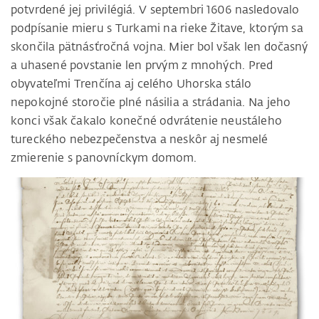
potvrdené jej privilégiá. V septembri 1606 nasledovalo
podpísanie mieru s Turkami na rieke Žitave, ktorým sa
skončila pätnásťročná vojna. Mier bol však len dočasný
a uhasené povstanie len prvým z mnohých. Pred
obyvateľmi Trenčína aj celého Uhorska stálo
nepokojné storočie plné násilia a strádania. Na jeho
konci však čakalo konečné odvrátenie neustáleho
tureckého nebezpečenstva a neskôr aj nesmelé
zmierenie s panovníckym domom.