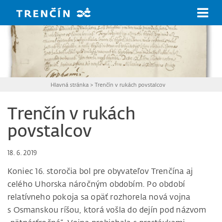
Prejsť na hlavný obsah
Hlavná stránka
>
Trenčín v rukách povstalcov
Trenčín v rukách
povstalcov
18. 6. 2019
Koniec 16. storočia bol pre obyvateľov Trenčína aj
celého Uhorska náročným obdobím. Po období
relatívneho pokoja sa opäť rozhorela nová vojna
s Osmanskou ríšou, ktorá vošla do dejín pod názvom