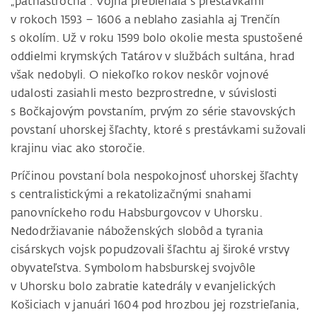
„pätnásťročná“. Vojna prebiehala s prestávkami
v rokoch 1593 – 1606 a neblaho zasiahla aj Trenčín
s okolím. Už v roku 1599 bolo okolie mesta spustošené
oddielmi krymských Tatárov v službách sultána, hrad
však nedobyli. O niekoľko rokov neskôr vojnové
udalosti zasiahli mesto bezprostredne, v súvislosti
s Bočkajovým povstaním, prvým zo série stavovských
povstaní uhorskej šľachty, ktoré s prestávkami sužovali
krajinu viac ako storočie.
Príčinou povstaní bola nespokojnosť uhorskej šľachty
s centralistickými a rekatolizačnými snahami
panovníckeho rodu Habsburgovcov v Uhorsku.
Nedodržiavanie náboženských slobôd a tyrania
cisárskych vojsk popudzovali šľachtu aj široké vrstvy
obyvateľstva. Symbolom habsburskej svojvôle
v Uhorsku bolo zabratie katedrály v evanjelických
Košiciach v januári 1604 pod hrozbou jej rozstrieľania,