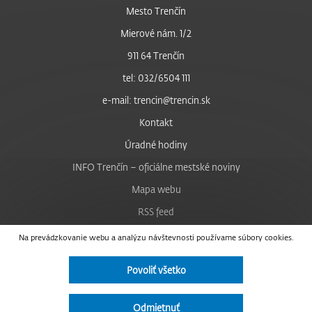
Mesto Trenčín
Mierové nám. 1/2
911 64 Trenčín
tel: 032/6504 111
e-mail: trencin@trencin.sk
Kontakt
Úradné hodiny
INFO Trenčín – oficiálne mestské noviny
Mapa webu
RSS feed
Nastavenie cookies
Na prevádzkovanie webu a analýzu návštevnosti používame súbory cookies.
Facebook
Povoliť všetko
YouTube
Instagram
Odmietnuť