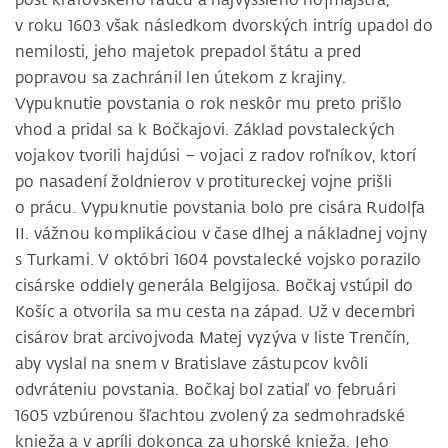
v roku 1603 však následkom dvorských intríg upadol do
nemilosti, jeho majetok prepadol štátu a pred
popravou sa zachránil len útekom z krajiny.
Vypuknutie povstania o rok neskôr mu preto prišlo
vhod a pridal sa k Bočkajovi. Základ povstaleckých
vojakov tvorili hajdúsi – vojaci z radov roľníkov, ktorí
po nasadení žoldnierov v protitureckej vojne prišli
o prácu. Vypuknutie povstania bolo pre cisára Rudolfa
II. vážnou komplikáciou v čase dlhej a nákladnej vojny
s Turkami. V októbri 1604 povstalecké vojsko porazilo
cisárske oddiely generála Belgijosa. Bočkaj vstúpil do
Košíc a otvorila sa mu cesta na západ. Už v decembri
cisárov brat arcivojvoda Matej vyzýva v liste Trenčín,
aby vyslal na snem v Bratislave zástupcov kvôli
odvráteniu povstania. Bočkaj bol zatiaľ vo februári
1605 vzbúrenou šľachtou zvolený za sedmohradské
knieža a v apríli dokonca za uhorské knieža. Jeho