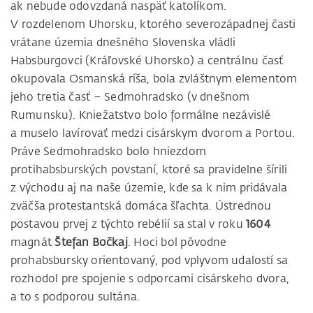
ak nebude odovzdaná naspäť katolíkom.
V rozdelenom Uhorsku, ktorého severozápadnej časti
vrátane územia dnešného Slovenska vládli
Habsburgovci (Kráľovské Uhorsko) a centrálnu časť
okupovala Osmanská ríša, bola zvláštnym elementom
jeho tretia časť – Sedmohradsko (v dnešnom
Rumunsku). Kniežatstvo bolo formálne nezávislé
a muselo lavírovať medzi cisárskym dvorom a Portou.
Práve Sedmohradsko bolo hniezdom
protihabsburských povstaní, ktoré sa pravidelne šírili
z východu aj na naše územie, kde sa k nim pridávala
zväčša protestantská domáca šľachta. Ústrednou
postavou prvej z týchto rebélií sa stal v roku
1604
magnát
Štefan Bočkaj
. Hoci bol pôvodne
prohabsbursky orientovaný, pod vplyvom udalostí sa
rozhodol pre spojenie s odporcami cisárskeho dvora,
a to s podporou sultána.