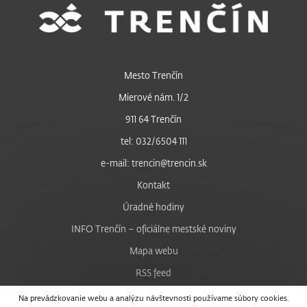
Mesto Trenčín
Mierové nám. 1/2
911 64 Trenčín
tel: 032/6504 111
e-mail: trencin@trencin.sk
Kontakt
Úradné hodiny
INFO Trenčín – oficiálne mestské noviny
Mapa webu
RSS feed
Nastavenie cookies
Na prevádzkovanie webu a analýzu návštevnosti používame súbory cookies.