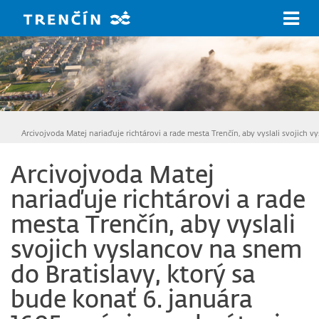
Prejsť na hlavný obsah
Arcivojvoda Matej nariaďuje richtárovi a rade mesta Trenčín, aby vyslali svojich
Arcivojvoda Matej
nariaďuje richtárovi a rade
mesta Trenčín, aby vyslali
svojich vyslancov na snem
do Bratislavy, ktorý sa
bude konať 6. januára