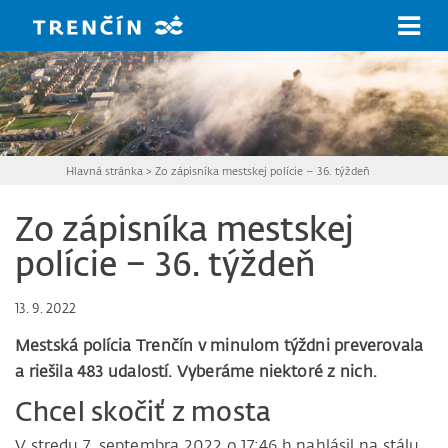
Prejsť na hlavný obsah
Hlavná stránka
>
Zo zápisníka mestskej polície – 36. týždeň
Zo zápisníka mestskej
polície – 36. týždeň
13. 9. 2022
Mestská polícia Trenčín v minulom týždni preverovala
a riešila 483 udalostí. Vyberáme niektoré z nich.
Chcel skočiť z mosta
V stredu 7. septembra 2022 o 17:46 h nahlásil na stálu