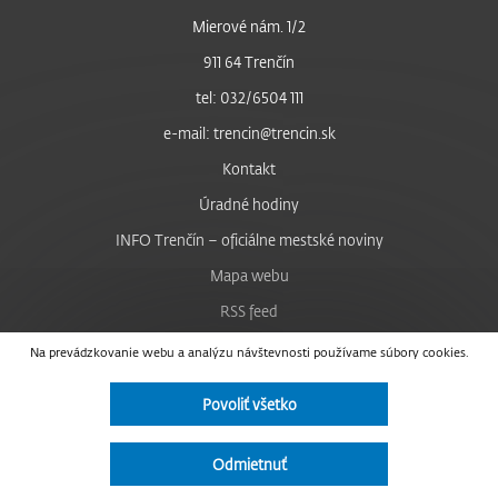
Mierové nám. 1/2
911 64 Trenčín
tel: 032/6504 111
e-mail: trencin@trencin.sk
Kontakt
Úradné hodiny
INFO Trenčín – oficiálne mestské noviny
Mapa webu
RSS feed
Nastavenie cookies
Na prevádzkovanie webu a analýzu návštevnosti používame súbory cookies.
Facebook
Povoliť všetko
YouTube
Instagram
Odmietnuť
Vyhlásenie o prístupnosti