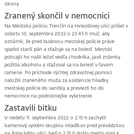
úkony.
Zranený skončil v nemocnici
Na Mestskú políciu Trenčín na Hviezdovej ulici prišiel v
sobotu 10. septembra 2022 o 23:45 h muž, aby
oznámil, že pred budovou mestskej polície práve
spadol starší pán a sťažuje sa na bolesť. Mestskí
policajti ho našli ležať vedľa chodníka, javil známky
požitia alkoholu a sťažoval sa na bolesť v ľavom
ramene. Po príchode rýchlej zdravotnej pomoci
naložili zraneného muža za asistencie hliadky
mestskej polície do sanitky a previezli ho do
nemocnice na podrobnejšie vyšetrenie.
Zastavili bitku
V nedeľu 11. septembra 2022 o 2:15 h zachytil
kamerový systém skupinu mladíkov pred prevádzkou
na Palackého ulici, keď o 2:15 h došlo medzi nimi k