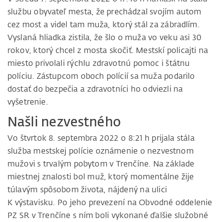
službu obyvateľ mesta, že prechádzal svojím autom
cez most a videl tam muža, ktorý stál za zábradlím.
Vyslaná hliadka zistila, že šlo o muža vo veku asi 30
rokov, ktorý chcel z mosta skočiť. Mestskí policajti na
miesto privolali rýchlu zdravotnú pomoc i štátnu
políciu. Zástupcom oboch polícií sa muža podarilo
dostať do bezpečia a zdravotníci ho odviezli na
vyšetrenie.
Našli nezvestného
Vo štvrtok 8. septembra 2022 o 8:21 h prijala stála
služba mestskej polície oznámenie o nezvestnom
mužovi s trvalým pobytom v Trenčíne. Na základe
miestnej znalosti bol muž, ktorý momentálne žije
túlavým spôsobom života, nájdený na ulici
K výstavisku. Po jeho prevezení na Obvodné oddelenie
PZ SR v Trenčíne s ním boli vykonané ďalšie služobné