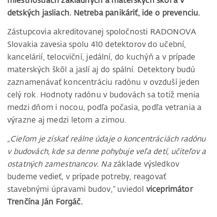
miestnostiach základných a materských škôl a v
detských jasliach. Netreba panikáriť, ide o prevenciu.
Zástupcovia akreditovanej spoločnosti RADONOVA
Slovakia zavesia spolu 410 detektorov do učební,
kancelárií, telocviční, jedální, do kuchýň a v prípade
materských škôl a jaslí aj do spální. Detektory budú
zaznamenávať koncentráciu radónu v ovzduší jeden
celý rok. Hodnoty radónu v budovách sa totiž menia
medzi dňom i nocou, podľa počasia, podľa vetrania a
výrazne aj medzi letom a zimou.
„Cieľom je získať reálne údaje o koncentráciách radónu
v budovách, kde sa denne pohybuje veľa detí, učiteľov a
ostatných zamestnancov. Na
základe výsledkov
budeme vedieť, v prípade potreby, reagovať
stavebnými úpravami budov,“ uviedol
viceprimátor
Trenčína Ján Forgáč.