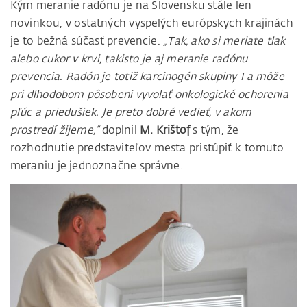
Kým meranie radónu je na Slovensku stále len
novinkou, v ostatných vyspelých európskych krajinách
je to bežná súčasť prevencie.
„Tak, ako si meriate tlak
alebo cukor v krvi, takisto je aj meranie radónu
prevencia. Radón je totiž karcinogén skupiny 1 a môže
pri dlhodobom pôsobení vyvolať onkologické ochorenia
pľúc a priedušiek. Je preto dobré vedieť, v akom
prostredí žijeme,“
doplnil
M. Krištof
s tým, že
rozhodnutie predstaviteľov mesta pristúpiť k tomuto
meraniu je jednoznačne správne.