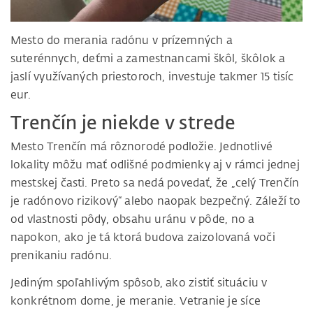
Mesto do merania radónu v prízemných a
suterénnych, deťmi a zamestnancami škôl, škôlok a
jaslí využívaných priestoroch, investuje takmer 15 tisíc
eur.
Trenčín je niekde v strede
Mesto Trenčín má rôznorodé podložie. Jednotlivé
lokality môžu mať odlišné podmienky aj v rámci jednej
mestskej časti. Preto sa nedá povedať, že „celý Trenčín
je radónovo rizikový“ alebo naopak bezpečný. Záleží to
od vlastnosti pôdy, obsahu uránu v pôde, no a
napokon, ako je tá ktorá budova zaizolovaná voči
prenikaniu radónu.
Jediným spoľahlivým spôsob, ako zistiť situáciu v
konkrétnom dome, je meranie. Vetranie je síce