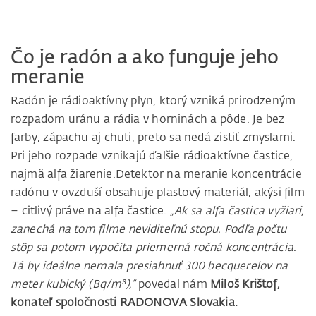
Čo je radón a ako funguje jeho
meranie
Radón je rádioaktívny plyn, ktorý vzniká prirodzeným
rozpadom uránu a rádia v horninách a pôde. Je bez
farby, zápachu aj chuti, preto sa nedá zistiť zmyslami.
Pri jeho rozpade vznikajú ďalšie rádioaktívne častice,
najmä alfa žiarenie.Detektor na meranie koncentrácie
radónu v ovzduší obsahuje plastový materiál, akýsi film
– citlivý práve na alfa častice.
„Ak sa alfa častica vyžiari,
zanechá na tom filme neviditeľnú stopu. Podľa počtu
stôp sa potom vypočíta priemerná ročná koncentrácia.
Tá by ideálne nemala presiahnuť 300 becquerelov na
meter kubický (Bq/m³),“
povedal nám
Miloš Krištof,
konateľ spoločnosti RADONOVA Slovakia.