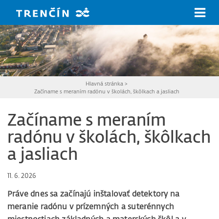
Prejsť na hlavný obsah
Hlavná stránka
>
Začíname s meraním radónu v školách, škôlkach a jasliach
Začíname s meraním
radónu v školách, škôlkach
a jasliach
11. 6. 2026
Práve dnes sa začínajú inštalovať detektory na
meranie radónu v prízemných a suterénnych