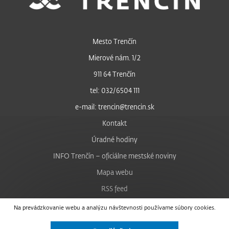
Mesto Trenčín
Mierové nám. 1/2
911 64 Trenčín
tel: 032/6504 111
e-mail: trencin@trencin.sk
Kontakt
Úradné hodiny
INFO Trenčín – oficiálne mestské noviny
Mapa webu
RSS feed
Nastavenie cookies
Na prevádzkovanie webu a analýzu návštevnosti používame súbory cookies.
Facebook