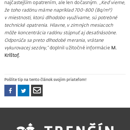
najčastejším opatrením, ale len dočasným.
„Keď vieme,
že toho radónu máme napríklad 700-800 (Bq/m³)
v miestnosti, ktorú dlhodobo využívame, sú potrebné
technické opatrenia. Hlavne, v zimných mesiacoch
môže koncentrácia radónu stúpnuť aj desaťnásobne.
Odporúča sa preto dlhodobé merania, vrátane
vykurovacej sezóny,“
doplnil užitočné informácie
M.
Krištof.
Pošlite tip na tento článok svojim priateľom!