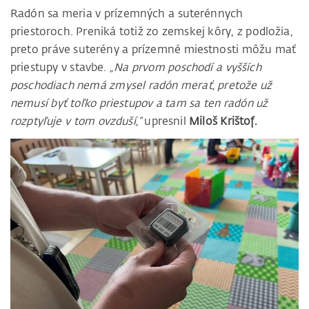
Radón sa meria v prízemných a suterénnych
priestoroch. Preniká totiž zo zemskej kôry, z podložia,
preto práve suterény a prízemné miestnosti môžu mať
priestupy v stavbe.
„Na prvom poschodí a vyšších
poschodiach nemá zmysel radón merať, pretože už
nemusí byť toľko priestupov a tam sa ten radón už
rozptyľuje v tom ovzduší,“
upresnil
Miloš Krištof.