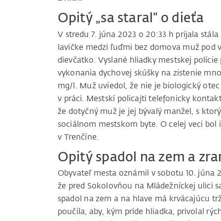
Opitý „sa staral“ o dieťa
V stredu 7. júna 2023 o 20:33 h prijala stál
lavičke medzi ľuďmi bez domova muž pod v
dievčatko. Vyslané hliadky mestskej polície
vykonania dychovej skúšky na zistenie množs
mg/l. Muž uviedol, že nie je biologický otec
v práci. Mestskí policajti telefonicky kontak
že dotyčný muž je jej bývalý manžel, s kto
sociálnom mestskom byte. O celej veci bol 
v Trenčíne.
Opitý spadol na zem a zran
Obyvateľ mesta oznámil v sobotu 10. júna 2
že pred Sokolovňou na Mládežníckej ulici 
spadol na zem a na hlave má krvácajúcu trž
poučila, aby, kým príde hliadka, privolal r