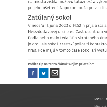
na miesto zistila mužovu totožnosť a vykon
pri jeho ošetrení. Napokon muža previezli
Zatúlaný sokol
V nedeľu 11. júna 2023 o 14:52 h prijala stá
Hviezdoslavovej ulici pred Gastrocentrom v
Podľa neho malo teda ísť o skroteného dravc
je orol, ale sokol. Mestskí policajti kontakt
hrad, kde majú v tomto čase sokoliari vystú
Pošlite tip na tento článok svojim priateľom!
Mesto Tr
Mierové 