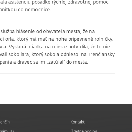
ala asistenciu posádke rýchlej zdravotnej pomoci
 sanitkou do nemocnice.
la služba hlásenie od obyvateľa mesta, že na
idí orla, ktorý má mať na nohe pripevnené rolničky.
a. Vyslaná hliadka na mieste potvrdila, že to nie
ovali sokoliara, ktorý sokola odniesol na Trenčiansky
penia a dravec sa im „zatúlal“ do mesta.
enčín
Kontakt
nám. 1/2
Úradné hodiny