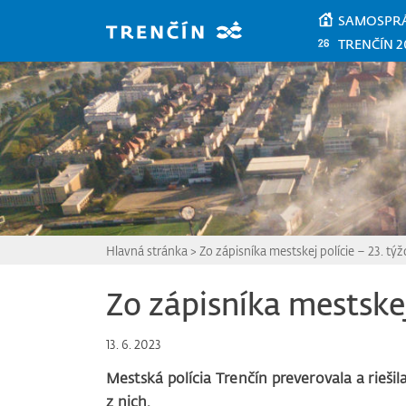
Prejsť na hlavný obsah
SAMOSPR
TRENČÍN 2
Hlavná stránka
>
Zo zápisníka mestskej polície – 23. tý
Zo zápisníka mestskej
13. 6. 2023
Mestská polícia Trenčín preverovala a rieši
z nich.