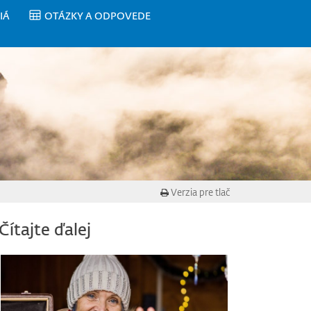
IÁ
OTÁZKY A ODPOVEDE
Verzia pre tlač
Čítajte ďalej