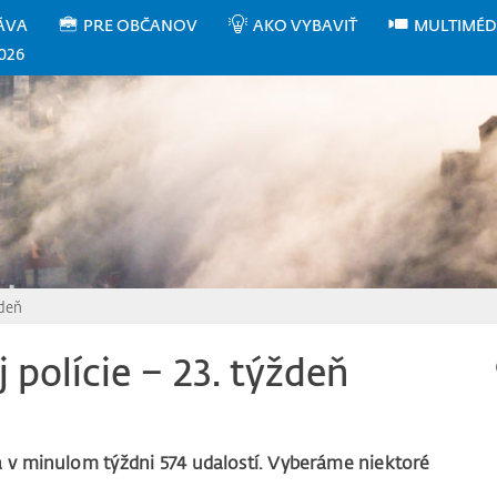
ÁVA
PRE OBČANOV
AKO VYBAVIŤ
MULTIMÉD
026
ždeň
 polície – 23. týždeň
la v minulom týždni 574 udalostí. Vyberáme niektoré