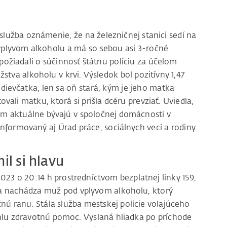
a služba oznámenie, že na železničnej stanici sedí na
plyvom alkoholu a má so sebou asi 3-ročné
 požiadali o súčinnosť štátnu políciu za účelom
tva alkoholu v krvi. Výsledok bol pozitívny 1,47
 dievčatka, len sa oň stará, kým je jeho matka
tovali matku, ktorá si prišla dcéru prevziať. Uviedla,
rým aktuálne bývajú v spoločnej domácnosti v
informovaný aj Úrad práce, sociálnych vecí a rodiny
il si hlavu
023 o 20:14 h prostredníctvom bezplatnej linky 159,
sa nachádza muž pod vplyvom alkoholu, ktorý
nú ranu. Stála služba mestskej polície volajúceho
ýchlu zdravotnú pomoc. Vyslaná hliadka po príchode