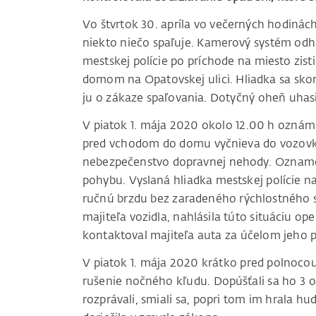
Vo štvrtok 30. apríla vo večerných hodinách
niekto niečo spaľuje. Kamerový systém odhal
mestskej polície po príchode na miesto zis
domom na Opatovskej ulici. Hliadka sa skon
ju o zákaze spaľovania. Dotyčný oheň uhasi
V piatok 1. mája 2020 okolo 12.00 h oznámil
pred vchodom do domu vyčnieva do vozovk
nebezpečenstvo dopravnej nehody. Oznamov
pohybu. Vyslaná hliadka mestskej polície na
ručnú brzdu bez zaradeného rýchlostného 
majiteľa vozidla, nahlásila túto situáciu op
kontaktoval majiteľa auta za účelom jeho 
V piatok 1. mája 2020 krátko pred polnocou 
rušenie nočného kľudu. Dopúšťali sa ho 3 o
rozprávali, smiali sa, popri tom im hrala h