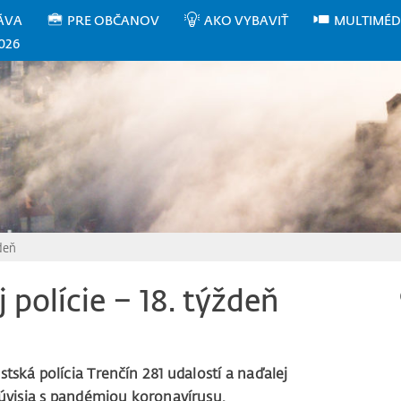
ÁVA
PRE OBČANOV
AKO VYBAVIŤ
MULTIMÉD
026
ždeň
 polície – 18. týždeň
tská polícia Trenčín 281 udalostí a naďalej
 súvisia s pandémiou koronavírusu.