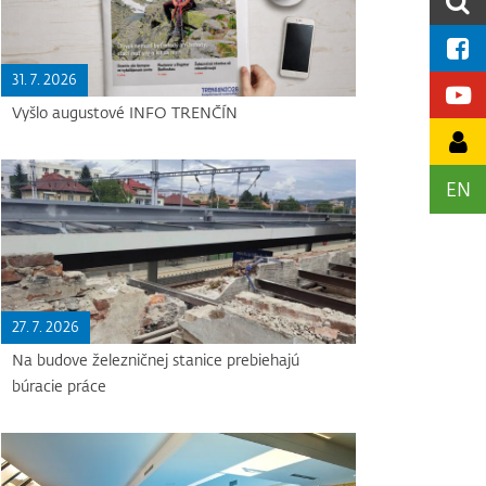
31. 7. 2026
Vyšlo augustové INFO TRENČÍN
EN
27. 7. 2026
Na budove železničnej stanice prebiehajú
búracie práce