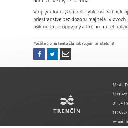
doriešila v zmysle zákona.
V uplynulom týždni odchytili mestskí polica
priestranstve bez dozoru majiteľa. V dvoch p
psík nebol začipovaný a tak ho museli odvie
Pošlite tip na tento článok svojim priateľom!
Mesto Tr
Mierové 
911 64 Tr
tel: 032/
e-mail: 