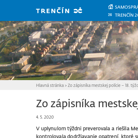
Prejsť na hlavný obsah
SAMOSPR
TRENČÍN 2
Hlavná stránka
>
Zo zápisníka mestskej polície – 18. tý
Zo zápisníka mestskej
4. 5. 2020
V uplynulom týždni preverovala a riešila Mes
kontrolovala dodržiavanie opatrení, ktoré