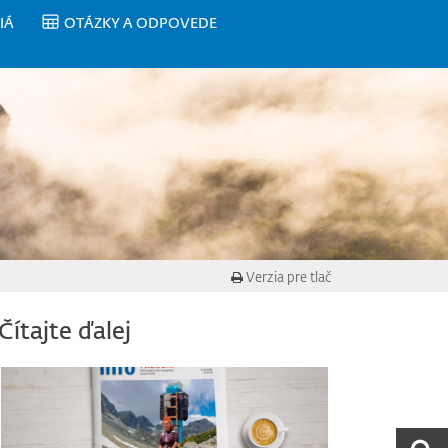
IÁ
OTÁZKY A ODPOVEDE
Verzia pre tlač
Čítajte ďalej