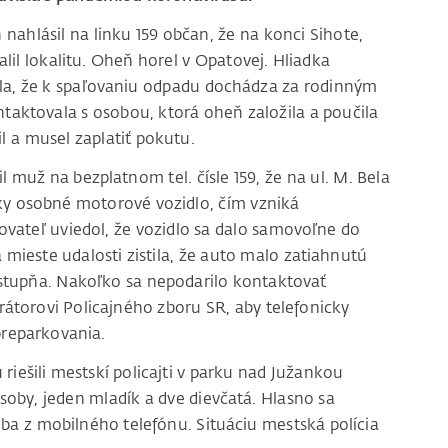
 nahlásil na linku 159 občan, že na konci Sihote,
il lokalitu. Oheň horel v Opatovej. Hliadka
tila, že k spaľovaniu odpadu dochádza za rodinným
taktovala s osobou, ktorá oheň založila a poučila
l a musel zaplatiť pokutu.
 muž na bezplatnom tel. čísle 159, že na ul. M. Bela
y osobné motorové vozidlo, čím vzniká
ateľ uviedol, že vozidlo sa dalo samovoľne do
 mieste udalosti zistila, že auto malo zatiahnutú
stupňa. Nakoľko sa nepodarilo kontaktovať
erátorovi Policajného zboru SR, aby telefonicky
preparkovania.
riešili mestskí policajti v parku nad Južankou
soby, jeden mladík a dve dievčatá. Hlasno sa
udba z mobilného telefónu. Situáciu mestská polícia