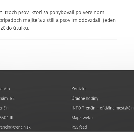
jti troch psov, ktorí sa pohybovali po verejnom
rípadoch majiteľa zistili a psov im odovzdali. Jeden
zť do útulku.
enčín
Kontakt
nám. 1/2
Úradné hodiny
enčín
INFO Trenčín – oficiálne mestské 
6504 111
Mapa webu
trencin@trencin.sk
RSS feed