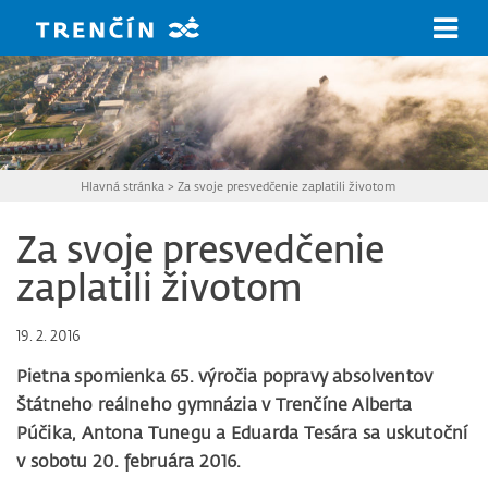
Prejsť na hlavný obsah
Hlavná stránka
>
Za svoje presvedčenie zaplatili životom
Za svoje presvedčenie
zaplatili životom
19. 2. 2016
Pietna spomienka 65. výročia popravy absolventov
Štátneho reálneho gymnázia v Trenčíne Alberta
Púčika, Antona Tunegu a Eduarda Tesára sa uskutoční
v sobotu 20. februára 2016.