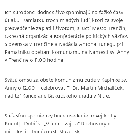
Ich súrodenci dodnes živo spomínajú na ťažké časy
útlaku. Pamiatku troch mladých ľudí, ktorí za svoje
presvedčenie zaplatili životom, si uctí Mesto Trenčín,
Okresná organizácia Konfederácie politických väzňov
Slovenska v Trenčíne a Nadácia Antona Tunegu pri
Pamätníku obetiam komunizmu na Námestí sv. Anny
v Trenčíne o 11.00 hodine.
Svätú omšu za obete komunizmu bude v Kaplnke sv.
Anny o 12.00 h celebrovať ThDr. Martin Michalíček,
riaditeľ Kancelárie Biskupského úradu v Nitre.
Súčasťou spomienky bude uvedenie novej knihy
Rudolfa Dobiáša „Včera a zajtra“
Rozhovory o
minulosti a budúcnosti Slovenska.