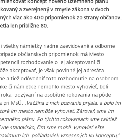
ipomienkovať Koncept nového územného plánu
okovaný a zverejnený v zmysle zákona v dvoch
ených viac ako 400 pripomienok zo strany občanov.
la len približne 80.
li všetky námietky riadne zaevidované a odborne
prípade občianskych pripomienok má Mesto
mpetencii rozhodovanie o jej akceptovaní či
že akceptovať, je však povinné jej adresáta
mne a tiež odôvodniť toto rozhodnutie na osobnom
nke či námietke nemohlo mesto vyhovieť, boli
o roka pozývaní na osobitné rokovania na pôde
a pri MsÚ.
„Väčšina z nich pozvanie prijala, a bolo im
 ktoré im mesto nemôže vyhovieť. Zároveň sme im
 územného plánu. Po týchto rokovaniach sme taktiež
ívne stanovisko, čím sme mohli vyhovieť ešte
maximum ich požiadaviek vznesených ku konceptu,“