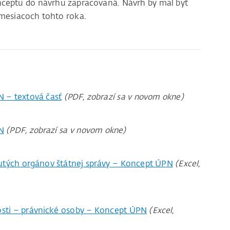
nceptu do návrhu zapracovaná. Návrh by mal byť
mesiacoch tohto roka.
 – textová časť
(PDF, zobrazí sa v novom okne)
N
(PDF, zobrazí sa v novom okne)
tých orgánov štátnej správy – Koncept ÚPN
(Excel,
osti – právnické osoby – Koncept ÚPN
(Excel,