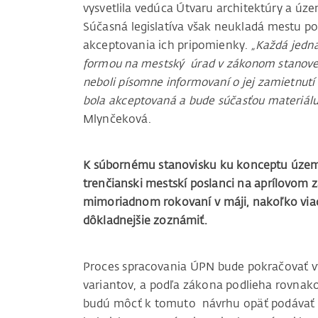
vysvetlila vedúca Útvaru architektúry a ú
Súčasná legislatíva však neukladá mestu p
akceptovania ich pripomienky.
„Každá jedna
formou na mestský úrad v zákonom stanovej 
neboli písomne informovaní o jej zamietnutí
bola akceptovaná a bude súčasťou materiálu
Mlynčeková.
K súbornému stanovisku ku konceptu územn
trenčianski mestskí poslanci na aprílovom z
mimoriadnom rokovaní v máji, nakoľko viace
dôkladnejšie zoznámiť.
Proces spracovania ÚPN bude pokračovať v
variantov, a podľa zákona podlieha rovna
budú môcť k tomuto návrhu opäť podávať p