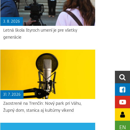
3. 8. 2026
Letná škola štyroch umení je pre všetky
generácie
31. 7. 2026
Zaostrené na Trenčín: Nový park pri Váhu,
Župný dom, stanica aj kultúrny víkend
EN