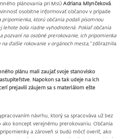
zemného plánovania pri MsÚ
Adriana Mlynčeková
.
ovinnosť osobitne informovať občanov v prípade
 pripomienka, ktorú občania podali písomnou
lehote bola riadne vyhodnotená. Pokiaľ občania
 a pozvaní na osobné prerokovanie, ich pripomienka
 na ďalšie rokovanie v orgánoch mesta,“
zdôraznila
ého plánu mali zaujať svoje stanovisko
astupiteľstve. Napokon sa tak udeje na ich
rí prejavili záujem sa s materiálom ešte
ypracovaním návrhu, ktorý sa spracováva už bez
ko ako koncept verejnému prerokovaniu. Občania
ripomienky a zároveň si budú môcť overiť, ako