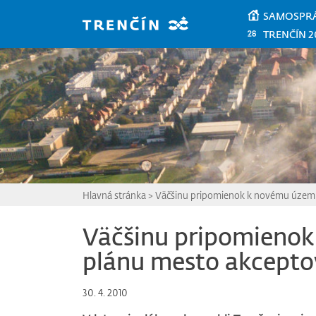
Prejsť na hlavný obsah
SAMOSPR
TRENČÍN 2
Hlavná stránka
>
Väčšinu pripomienok k novému územ
Väčšinu pripomieno
plánu mesto akcepto
30. 4. 2010