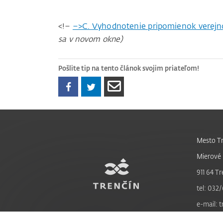
<!–
–>C. Vyhodnotenie pripomienok verejno
sa v novom okne)
Pošlite tip na tento článok svojim priateľom!
Mesto Tr
Mierové 
911 64 Tr
tel: 032/
e-mail: 