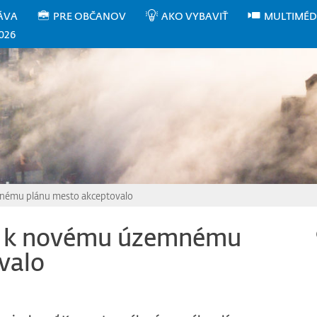
ÁVA
PRE OBČANOV
AKO VYBAVIŤ
MULTIMÉD
026
nému plánu mesto akceptovalo
k k novému územnému
valo