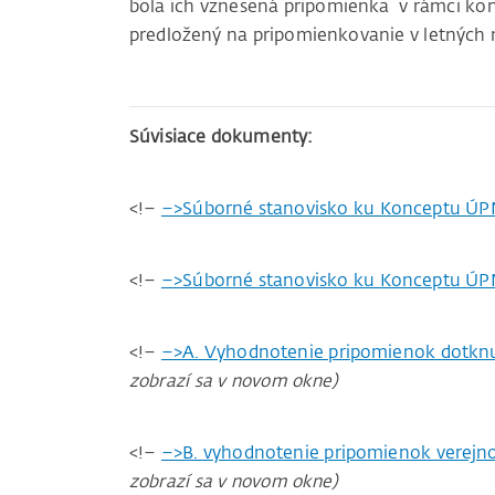
bola ich vznesená pripomienka v rámci ko
predložený na pripomienkovanie v letných 
Súvisiace dokumenty:
<!–
–>Súborné stanovisko ku Konceptu ÚPN
<!–
–>Súborné stanovisko ku Konceptu ÚP
<!–
–>A. Vyhodnotenie pripomienok dotknu
zobrazí sa v novom okne)
<!–
–>B. vyhodnotenie pripomienok verejn
zobrazí sa v novom okne)