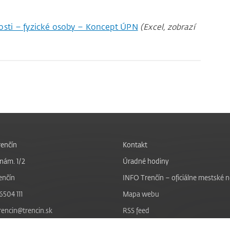
sti – fyzické osoby – Koncept ÚPN
(Excel, zobrazí
enčín
Kontakt
nám. 1/2
Úradné hodiny
enčín
INFO Trenčín – oficiálne mestské 
6504 111
Mapa webu
trencin@trencin.sk
RSS feed
Nastavenie cookies