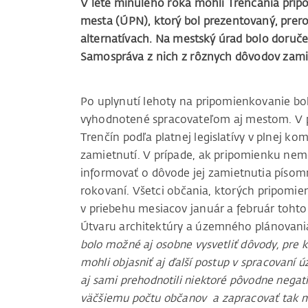
V lete minulého roka mohli Trenčania pr
mesta (ÚPN), ktorý bol prezentovaný, prer
alternatívach. Na mestský úrad bolo doruč
Samospráva z nich z rôznych dôvodov zamiet
Po uplynutí lehoty na pripomienkovanie bo
vyhodnotené spracovateľom aj mestom. V 
Trenčín podľa platnej legislatívy v plnej ko
zamietnutí. V prípade, ak pripomienku nemô
informovať o dôvode jej zamietnutia píso
rokovaní. Všetci občania, ktorých pripomie
v priebehu mesiacov január a február toht
Útvaru architektúry a územného plánovani
bolo možné aj osobne vysvetliť dôvody, pre
mohli objasniť aj ďalší postup v spracovaní
aj sami prehodnotili niektoré pôvodne negat
väčšiemu počtu občanov a zapracovať tak 