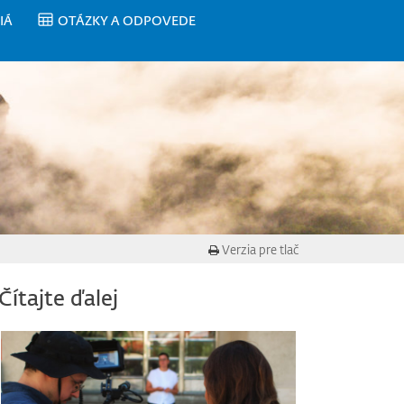
IÁ
OTÁZKY A ODPOVEDE
Verzia pre tlač
Čítajte ďalej