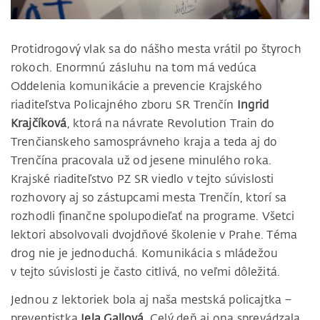
Protidrogový vlak sa do nášho mesta vrátil po štyroch
rokoch. Enormnú zásluhu na tom má vedúca
Oddelenia komunikácie a prevencie Krajského
riaditeľstva Policajného zboru SR Trenčín
Ingrid
Krajčíková
, ktorá na návrate Revolution Train do
Trenčianskeho samosprávneho kraja a teda aj do
Trenčína pracovala už od jesene minulého roka.
Krajské riaditeľstvo PZ SR viedlo v tejto súvislosti
rozhovory aj so zástupcami mesta Trenčín, ktorí sa
rozhodli finančne spolupodieľať na programe. Všetci
lektori absolvovali dvojdňové školenie v Prahe. Téma
drog nie je jednoduchá. Komunikácia s mládežou
v tejto súvislosti je často citlivá, no veľmi dôležitá.
Jednou z lektoriek bola aj naša mestská policajtka –
preventistka
Jela Gallová.
Celý deň aj ona sprevádzala