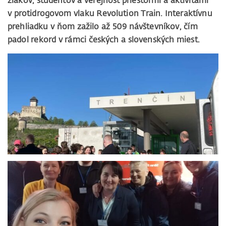
žiakov, študentov a verejnosť priestormi a aktivitami
v protidrogovom vlaku Revolution Train. Interaktívnu
prehliadku v ňom zažilo až 509 návštevníkov, čím
padol rekord v rámci českých a slovenských miest.