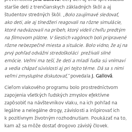
staršie deti z trenčianskych základných škôl a aj
študentov stredných škôl.
„Bolo zaujímavé sledovať,
ako deti, ale aj tínedžeri reagovali na rôzne simulácie,
ktoré nadväzovali na príbeh, ktorý videli chvíľu predtým
na filmovom plátne. V šiestich vagónoch boli pripravené
rôzne nebezpečné miesta a situácie. Bolo vidno, že aj na
prvý pohľad odvážni stredoškoláci prežívali silné
emócie. Veľmi ma teší, že deti a mladí ľudia sú vnímaví
a vedia chápať súvislosti aj pri tejto téme. Dá sa s nimi
veľmi zmysluplne diskutovať,“
povedala
J. Gallová
.
Cieľom vlakového programu bolo prostredníctvom
zapojenia všetkých ľudských zmyslov efektívne
zapôsobiť na návštevníkov vlaku, na ich pohľad na
legálne a nelegálne drogy, závislosti a inšpirovať ich
k pozitívnym životným rozhodnutiam. Poukázať na to,
kam až sa môže dostať drogovo závislý človek.