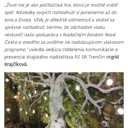
„Život nie je ako počítačová hra, ktorú je možné vrátiť
späť. Následky svojich rozhodnutí si ponesieme až do
konca života. Vždy je dôležité odmietnuť a vedieť sa
správne rozhodnúť. Veríme, že odchodom vlaku
neskončí naša spolupráca s Nadačným fondom Nové
Česko a onedlho sa uvidíme na nadväzujúcom vlakovom
programe,“
uviedla vedúca Oddelenia komunikácie a
prevencie Krajského riaditeľstva PZ SR Trenčín I
ngrid
Krajčíková.