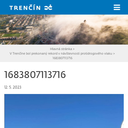
Prejsť na hlavný obsah
Hlavná stránka
>
V Trenčíne bol prekonaný rekord v návštevnosti protidrogového vlaku
>
1683807113716
1683807113716
12. 5. 2023