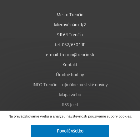
Mesto Trenčín
Mierové nám. 1/2
911 64 Trenčín
tel: 032/6504 111
e-mail: trencin@trencin.sk
Kontakt
Úradné hodiny
INFO Trenčín – oficiálne mestské noviny
Mapa webu
RSS feed
Nastavenie cookies
Na prevádzkovanie webu a analýzu návštevnosti používame súbory cookies.
Facebook
Povoliť všetko
YouTube