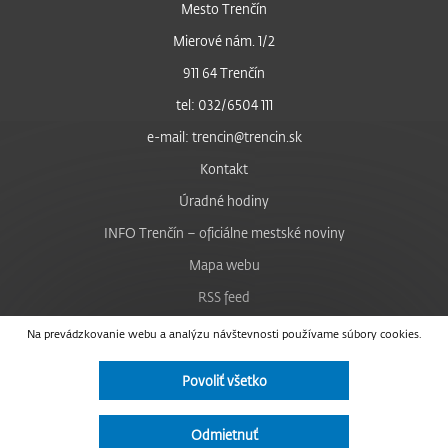
Mesto Trenčín
Mierové nám. 1/2
911 64 Trenčín
tel: 032/6504 111
e-mail: trencin@trencin.sk
Kontakt
Úradné hodiny
INFO Trenčín – oficiálne mestské noviny
Mapa webu
RSS feed
Nastavenie cookies
Na prevádzkovanie webu a analýzu návštevnosti používame súbory cookies.
Facebook
Povoliť všetko
YouTube
Instagram
Odmietnuť