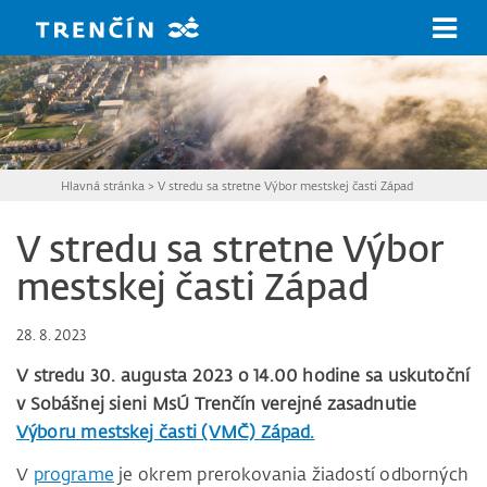
Prejsť na hlavný obsah
Hlavná stránka
>
V stredu sa stretne Výbor mestskej časti Západ
V stredu sa stretne Výbor
mestskej časti Západ
28. 8. 2023
V stredu 30. augusta 2023 o 14.00 hodine sa uskutoční
v Sobášnej sieni MsÚ Trenčín verejné zasadnutie
Výboru mestskej časti (VMČ) Západ.
V
programe
je okrem prerokovania žiadostí odborných