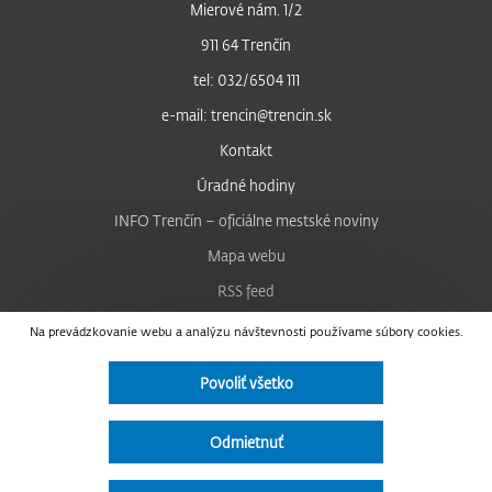
Mierové nám. 1/2
911 64 Trenčín
tel: 032/6504 111
e-mail: trencin@trencin.sk
Kontakt
Úradné hodiny
INFO Trenčín – oficiálne mestské noviny
Mapa webu
RSS feed
Nastavenie cookies
Na prevádzkovanie webu a analýzu návštevnosti používame súbory cookies.
Facebook
Povoliť všetko
YouTube
Instagram
Odmietnuť
Vyhlásenie o prístupnosti