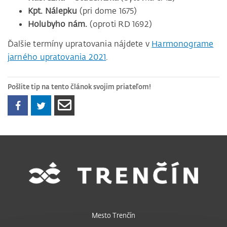
Kpt. Nálepku
(pri dome 1675)
Holubyho nám.
(oproti RD 1692)
Ďalšie termíny upratovania nájdete v
Harmonograme
jarného upratovania 2021
.
Pošlite tip na tento článok svojim priateľom!
Mesto Trenčín