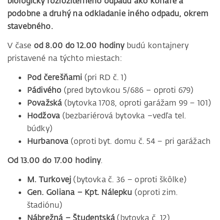
biologicky rozložiteľného odpadu ako konáre a
podobne a druhý na odkladanie iného odpadu, okrem
stavebného.
V čase
od 8.00 do 12.00 hodiny
budú kontajnery
pristavené na týchto miestach:
Pod čerešňami
(pri RD č. 1)
Pádivého
(pred bytovkou 5/686 – oproti 679)
Považská
(bytovka 1708, oproti garážam 99 – 101)
Hodžova
(bezbariérová bytovka –vedľa tel.
búdky)
Hurbanova
(oproti byt. domu č. 54 – pri garážach
Od 13.00 do 17.00 hodiny
.
M. Turkovej
(bytovka č. 36 – oproti škôlke)
Gen. Goliana – Kpt. Nálepku
(oproti zim.
štadiónu)
Nábrežná – Študentská
(bytovka č. 12)