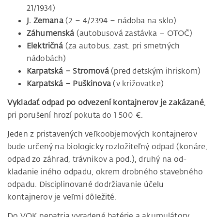
21/1934)
J. Zemana
(2 – 4/2394 – nádoba na sklo)
Záhumenská
(autobusová zastávka – OTOČ)
Električná
(za autobus. zast. pri smetných
nádobách)
Karpatská – Stromová
(pred detským ihriskom)
Karpatská – Puškinova
(v križovatke)
Vykladať odpad
po odvezení kon­tajnerov
je zakázané
,
pri porušení hrozí po­kuta do 1 500 €.
Jeden z pristavených veľkoobjemových kontajnerov
bude určený na biologicky rozložiteľný odpa­d (konáre,
odpad zo záhrad, trávnikov a pod.), druhý na od­
kladanie iného odpadu, okrem drobného stavebného
odpadu. Disciplinované dodržiavanie účelu
kontajnerov je veľmi dôležité.
Do VOK nepatria vyradené batérie a akumulátory,