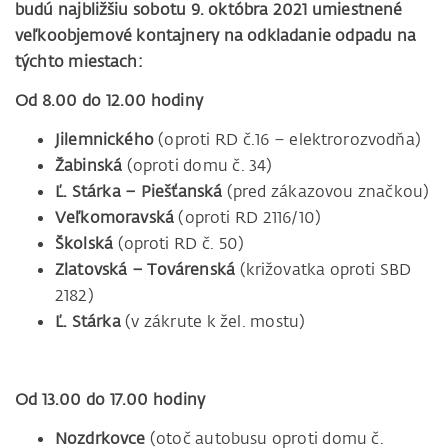
budú najbližšiu sobotu 9. októbra 2021 umiestnené
veľkoobjemové kontajnery na odkladanie odpadu na
týchto miestach:
Od 8.00 do 12.00 hodiny
Jilemnického
(oproti RD č.16 – elektrorozvodňa)
Žabinská
(oproti domu č. 34)
Ľ. Stárka – Piešťanská
(pred zákazovou značkou)
Veľkomoravská
(oproti RD 2116/10)
Školská
(oproti RD č. 50)
Zlatovská – Továrenská
(križovatka oproti SBD
2182)
Ľ. Stárka
(v zákrute k žel. mostu)
Od 13.00 do 17.00 hodiny
Nozdrkovce
(otoč autobusu oproti domu č.