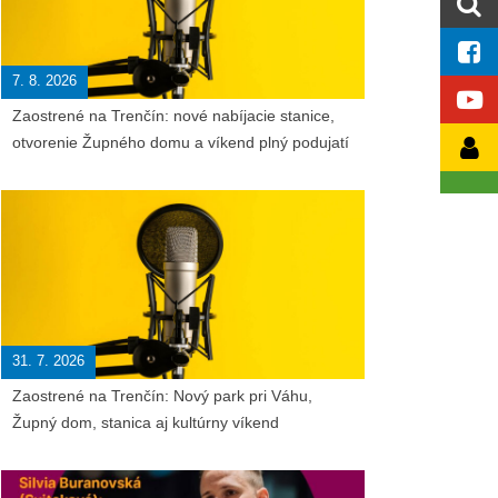
7. 8. 2026
Zaostrené na Trenčín: nové nabíjacie stanice,
otvorenie Župného domu a víkend plný podujatí
31. 7. 2026
Zaostrené na Trenčín: Nový park pri Váhu,
Župný dom, stanica aj kultúrny víkend