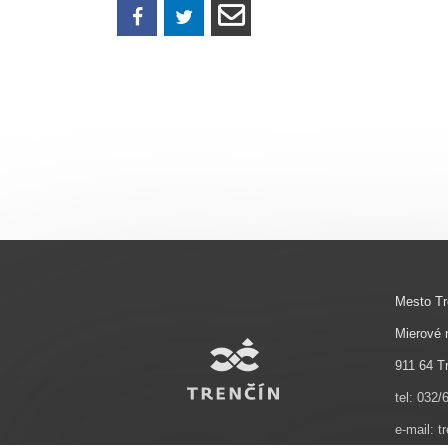
Mesto Tr
Mierové 
911 64 T
tel: 032/
e-mail: t