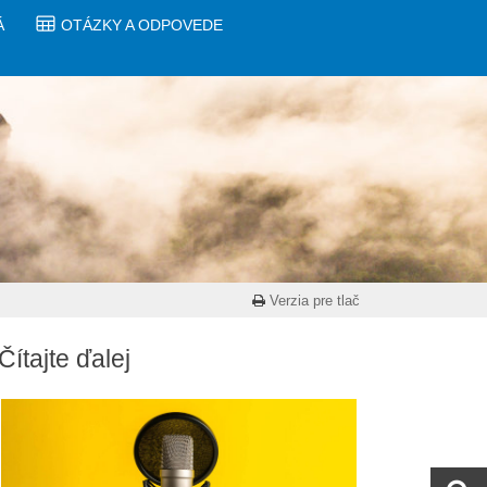
Á
OTÁZKY A ODPOVEDE
Verzia pre tlač
Čítajte ďalej