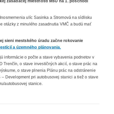
ľkej zasadacej miestnosti MsÚ na 1. poschodí
nosmernenia ulíc Sasinka a Stromová na sídlisku
je otázky z minulého zasadnutia VMČ a budú mať
šnej sieni mestského úradu začne rokovanie
vestícií a územného plánovania.
ú informácie o počte a stave vybavenia podnetov v
Trenčín, o stave investičných akcií, o stave prác na
výskume, o stave plnenia Plánu prác na odstránenie
 Development pri autobusovej stanici a tiež o stave
oru/autobusovej stanice.