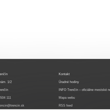
enčín
Kontakt
nám. 1/2
Úradné hodiny
renčín
INFO Trenčín – oficiálne mestské n
6504 111
Mapa webu
rencin@trencin.sk
RSS feed