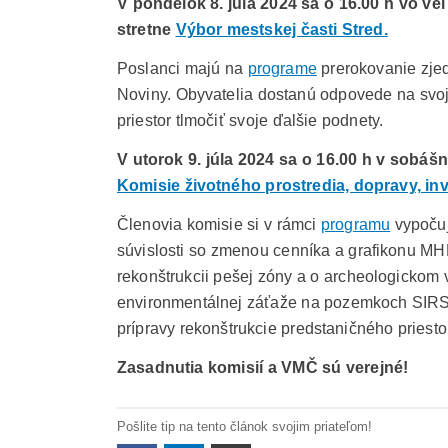
V pondelok 8. júla 2024 sa o 16.00 h vo ve
stretne
Výbor mestskej časti Stred.
Poslanci majú na
programe
prerokovanie zjed
Noviny. Obyvatelia dostanú odpovede na svo
priestor tlmočiť svoje ďalšie podnety.
V utorok 9. júla 2024 sa o 16.00 h v sobá
Komisie životného prostredia, dopravy, in
Členovia komisie si v rámci
programu
vypočuj
súvislosti so zmenou cenníka a grafikonu MHD 
rekonštrukcii pešej zóny a o archeologickom 
environmentálnej záťaže na pozemkoch SIRS –
prípravy rekonštrukcie predstaničného priest
Zasadnutia komisií a VMČ sú verejné!
Pošlite tip na tento článok svojim priateľom!