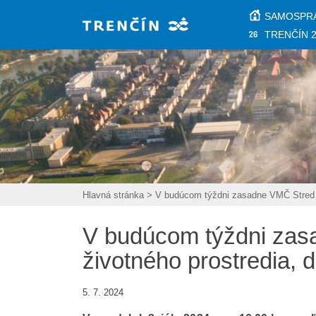
Prejsť na hlavný obsah
SAMOSPR
TRENČÍN 
Hlavná stránka
>
V budúcom týždni zasadne VMČ Stred i
V budúcom týždni zas
životného prostredia,
5. 7. 2024