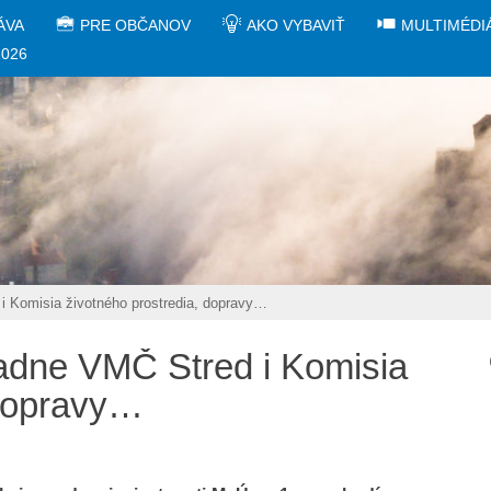
ÁVA
PRE OBČANOV
AKO VYBAVIŤ
MULTIMÉDI
2026
 Komisia životného prostredia, dopravy…
adne VMČ Stred i Komisia
 dopravy…