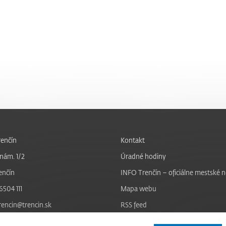
enčín
Kontakt
nám. 1/2
Úradné hodiny
enčín
INFO Trenčín – oficiálne mestské 
6504 111
Mapa webu
trencin@trencin.sk
RSS feed
Nastavenie cookies