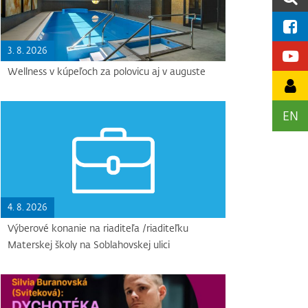
3. 8. 2026
Wellness v kúpeľoch za polovicu aj v auguste
EN
4. 8. 2026
Výberové konanie na riaditeľa /riaditeľku
Materskej školy na Soblahovskej ulici