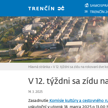
Prejsť na hlavný obsah
SAMOSPR
TRENČÍN 2
Hlavná stránka
>
V 12. týždni sa zídu na rokovaní dve k
V 12. týždni sa zídu 
14. 3. 2025
Zasadnutie
Komisie kultúry a cestovného r
uskutoční v utorok 18. marca 2025 o 13.00 