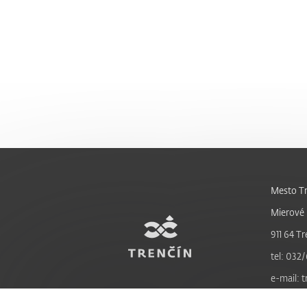
Mesto Tr
Mierové 
911 64 Tr
tel: 032/
e-mail: 