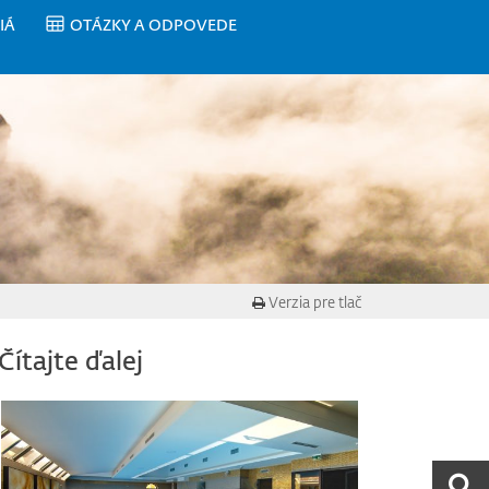
IÁ
OTÁZKY A ODPOVEDE
Verzia pre tlač
Čítajte ďalej