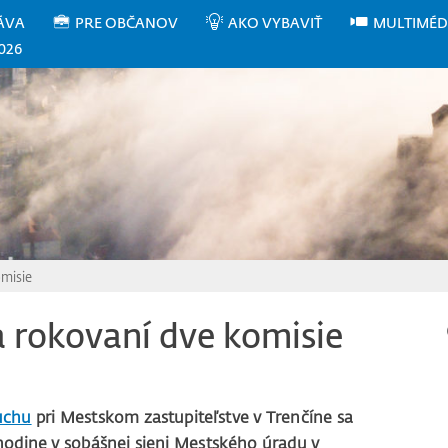
ÁVA
PRE OBČANOV
AKO VYBAVIŤ
MULTIMÉD
026
omisie
na rokovaní dve komisie
uchu
pri Mestskom zastupiteľstve v Trenčíne sa
hodine v sobášnej sieni Mestského úradu v