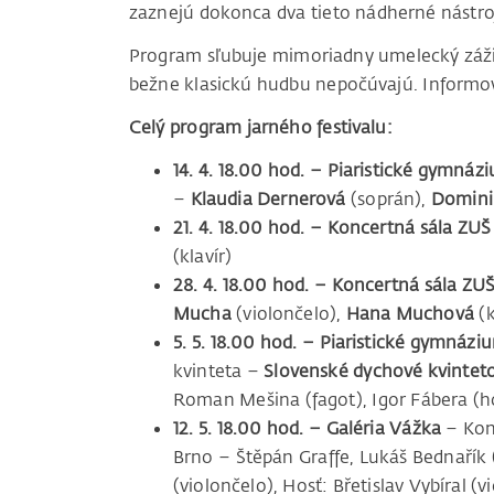
zaznejú dokonca dva tieto nádherné nástro
Program sľubuje mimoriadny umelecký zážit
bežne klasickú hudbu nepočúvajú. Informov
Celý program jarného festivalu:
14. 4. 18.00 hod. – Piaristické gymnáz
–
Klaudia Dernerová
(soprán),
Domini
21. 4. 18.00 hod. – Koncertná sála ZUŠ
(klavír)
28. 4. 18.00 hod. – Koncertná sála ZU
Mucha
(violončelo),
Hana Muchová
(k
5. 5. 18.00 hod. – Piaristické gymnázi
kvinteta –
Slovenské dychové kvintet
Roman Mešina (fagot), Igor Fábera (ho
12. 5. 18.00 hod. – Galéria Vážka
– Kon
Brno – Štěpán Graffe, Lukáš Bednařík (
(violončelo), Hosť: Břetislav Vybíral (v