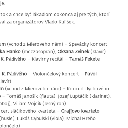
je.
ok a chce byť lákadlom dokonca aj pre tých, ktorí
al za organizátorov Vlado Kulíšek.
ium
(vchod z Mieroveho nám) – Spevácky koncert
ka Hanko
(mezzosoprán),
Oksana Zvinek
(klavír)
 K. Pádivého
– Klavírny recitál –
Tamáš Fekete
Š K. Pádivého
– Violončelový koncert –
Pavol
lavír)
um
(vchod z Mieroveho nám) – Koncert dychového
o
– Tomáš Janošík (flauta), Jozef Luptáčik (klarinet),
boj), Viliam Vojčík (lesný roh)
cert sláčikového kvarteta –
Graffovo kvarteto
,
husle), Lukáš Cybulski (viola), Michal Hreňo
iolončelo)