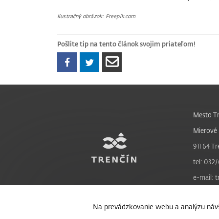
Ilustračný obrázok: Freepik.com
Pošlite tip na tento článok svojim priateľom!
Mesto Tr
Mierové 
911 64 Tr
tel: 032/
e-mail: 
Na prevádzkovanie webu a analýzu návš