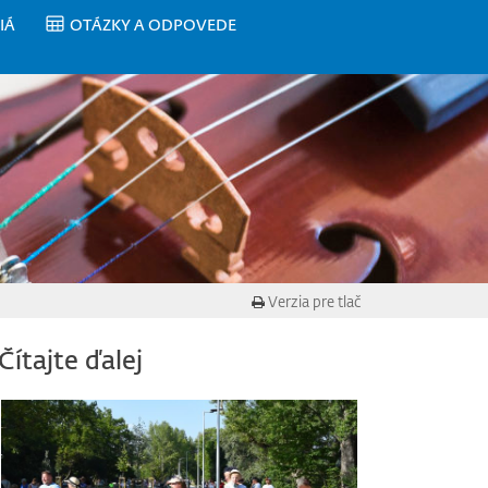
IÁ
OTÁZKY A ODPOVEDE
Verzia pre tlač
Čítajte ďalej