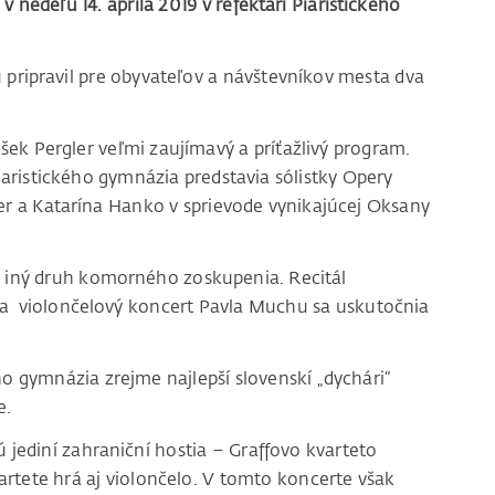
 nedeľu 14. apríla 2019 v refektári Piaristického
 pripravil pre obyvateľov a návštevníkov mesta dva
išek Pergler veľmi zaujímavý a príťažlivý program.
 Piaristického gymnázia predstavia sólistky Opery
er a Katarína Hanko v sprievode vynikajúcej Oksany
a iný druh komorného zoskupenia. Recitál
 a violončelový koncert Pavla Muchu sa uskutočnia
o gymnázia zrejme najlepší slovenskí „dychári“
e.
jú jediní zahraniční hostia – Graffovo kvarteto
artete hrá aj violončelo. V tomto koncerte však