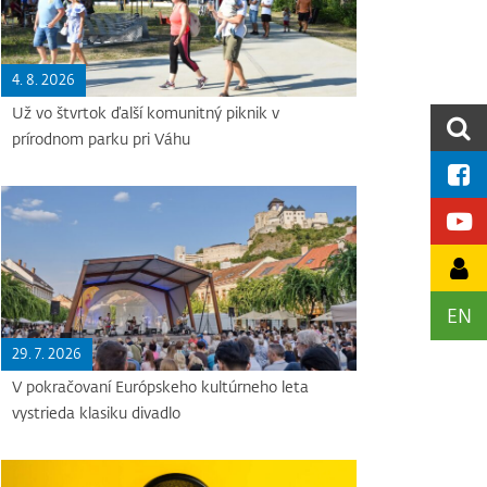
4. 8. 2026
Už vo štvrtok ďalší komunitný piknik v
prírodnom parku pri Váhu
EN
29. 7. 2026
V pokračovaní Európskeho kultúrneho leta
vystrieda klasiku divadlo