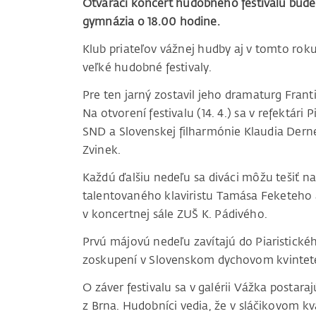
Otvárací koncert hudobného festivalu bude v
gymnázia o 18.00 hodine.
Klub priateľov vážnej hudby aj v tomto roku
veľké hudobné festivaly.
Pre ten jarný zostavil jeho dramaturg Frant
Na otvorení festivalu (14. 4.) sa v refektári
SND a Slovenskej filharmónie Klaudia Dern
Zvinek.
Každú ďalšiu nedeľu sa diváci môžu tešiť n
talentovaného klaviristu Tamása Feketeho
v koncertnej sále ZUŠ K. Pádivého.
Prvú májovú nedeľu zavítajú do Piaristickéh
zoskupení v Slovenskom dychovom kvintet
O záver festivalu sa v galérii Vážka postara
z Brna. Hudobníci vedia, že v sláčikovom kv