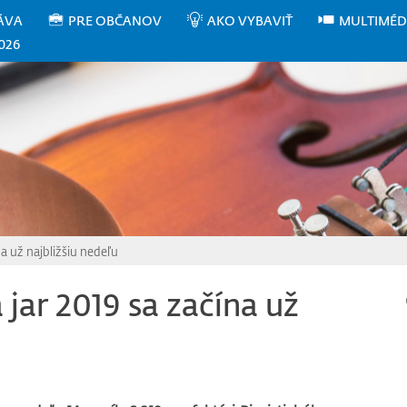
ÁVA
PRE OBČANOV
AKO VYBAVIŤ
MULTIMÉD
026
a už najbližšiu nedeľu
jar 2019 sa začína už