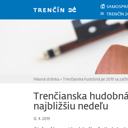
Prejsť na hlavný obsah
SAMOSPR
TRENČÍN 2
Hlavná stránka
>
Trenčianska hudobná jar 2019 sa začín
Trenčianska hudobná 
najbližšiu nedeľu
12. 4. 2019