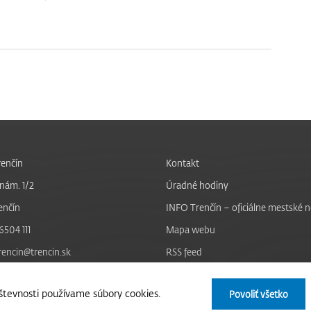
enčín
Kontakt
nám. 1/2
Úradné hodiny
enčín
INFO Trenčín – oficiálne mestské 
6504 111
Mapa webu
trencin@trencin.sk
RSS feed
Nastavenie cookies
tevnosti používame súbory cookies.
Povoliť všetko