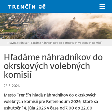
Prejsť na hlavný obsah
Hlavná stránka
>
Hľadáme náhradníkov do okrskových volebných komisií
Hľadáme náhradníkov do
okrskových volebných
komisií
22. 5. 2026
Mesto Trenčín hľadá náhradníkov do okrskových
volebných komisií pre Referendum 2026, ktoré sa
uskutoční 4. júla 2026 v čase od 7.00 do 22.00