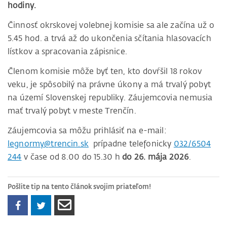
hodiny.
Činnosť okrskovej volebnej komisie sa ale začína už o
5.45 hod. a trvá až do ukončenia sčítania hlasovacích
lístkov a spracovania zápisnice.
Členom komisie môže byť ten, kto dovŕšil 18 rokov
veku, je spôsobilý na právne úkony a má trvalý pobyt
na území Slovenskej republiky. Záujemcovia nemusia
mať trvalý pobyt v meste Trenčín.
Záujemcovia sa môžu prihlásiť na e-mail:
legnormy@trencin.sk
prípadne telefonicky
032/6504
244
v čase od 8.00 do 15.30 h
do 26. mája 2026
.
Pošlite tip na tento článok svojim priateľom!