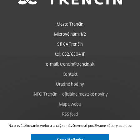
Mesto Trenčín
Mierové nám. 1/2
911 64 Trenčín
tel: 032/6504 111
e-mail: trencin@trencin.sk
Kontakt
Úradné hodiny
INFO Trenčín – oficiálne mestské noviny
Mapa webu
RSS feed
Nastavenie cookies
Na prevádzkovanie webu a analýzu návštevnosti používame súbory cookies.
Facebook