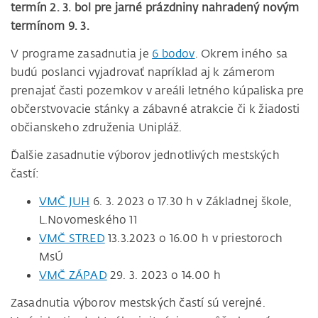
termín 2. 3. bol pre jarné prázdniny nahradený novým
termínom 9. 3.
V programe zasadnutia je
6 bodov
. Okrem iného sa
budú poslanci vyjadrovať napríklad aj k zámerom
prenajať časti pozemkov v areáli letného kúpaliska pre
občerstvovacie stánky a zábavné atrakcie či k žiadosti
občianskeho združenia Unipláž.
Ďalšie zasadnutie výborov jednotlivých mestských
častí:
VMČ JUH
6. 3. 2023 o 17.30 h v Základnej škole,
L.Novomeského 11
VMČ STRED
13.3.2023 o 16.00 h v priestoroch
MsÚ
VMČ ZÁPAD
29. 3. 2023 o 14.00 h
Zasadnutia výborov mestských častí sú verejné.