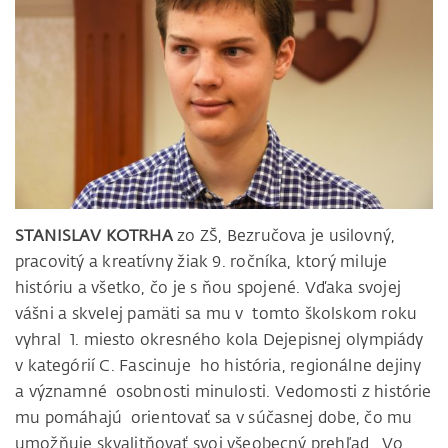
STANISLAV KOTRHA
zo ZŠ, Bezručova je usilovný,
pracovitý a kreatívny žiak 9. ročníka, ktorý miluje
históriu a všetko, čo je s ňou spojené. Vďaka svojej
vášni a skvelej pamäti sa mu v tomto školskom roku
vyhral 1. miesto okresného kola Dejepisnej olympiády
v kategórií C. Fascinuje ho história, regionálne dejiny
a významné osobnosti minulosti. Vedomosti z histórie
mu pomáhajú orientovať sa v súčasnej dobe, čo mu
umožňuje skvalitňovať svoj všeobecný prehľad. Vo