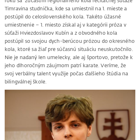
roku sa zúčastnil regionálneho kola recitačnej súťaže
Timravina studnička, kde sa umiestnil na 1. mieste a
postúpil do celoslovenského kola. Takéto úžasné
umiestnenie – 1. miesto získal aj v kategórii próza v
súťaži Hviezdoslavov Kubín a z obvodného kola
postúpil so svojou dych-berúcou prózou do okresného
kola, ktoré sa žiaľ pre súčasnú situáciu neuskutočnilo.
Nie je nadaný len umelecky, ale aj športovo, pretože k
jeho dlhoročným záujmom patrí karate. Veríme, že
svoj verbálny talent využije počas ďalšieho štúdia na
bilingválnej škole.