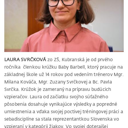
LAURA SVRČKOVÁ
zo ZŠ, Kubranská je od prvého
ročníka členkou krúžku Baby Barbell, ktorý pracuje na
základnej škole už 14 rokov pod vedením trénerov Mgr.
Milana Kováča, Mgr. Zuzany Svrčkovej a Bc. Pavla
Svrčka. Krúžok je zameraný na prípravu budúcich
vzpieračov. Laura od začiatku svojho súťažného
pôsobenia dosahuje vynikajúce výsledky a popredné
umiestnenia a vďaka svojej poctivej tréningovej práci a
sebadisciplíne sa stala reprezentantkou Slovenska vo
vzpieraní v kategórii žiakov. Vo svojej doterajšej