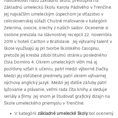
navštevovať našu základnú školu, prestúpila na
Základnú umeleckú školu Karola Pádivého v Trenčíne.
Jej najväčším umeleckým úspechom je víťazstvo v
celoslovenskej súťaži Chutné maľovanie v kategórii
Zelenina, ovocie, orechy z našich sadov. Ocenenie si
osobne prevzala na slávnostnej recepcii 22. novembra
2019 v hoteli Carlton v Bratislave. Jej výtvarný talent v
škole využívajú aj pri tvorbe školského časopisu,
pretože jej kresba zdobí titulnú stránku posledného
čísla Domino 4. Okrem umeleckých vlôh má aj
pozitívny vzťah k učeniu, patrí medzi výborné žiačky.
Medzi jej obľúbené predmety patrí okrem výtvarnej
výchovy anglický jazyk. Medzi jej ďalšie záľuby patrí
lyžovanie a plávanie, veľmi rada číta knihy a sleduje
seriály a filmy. Jej snom je študovať grafický dizajn na
Škole umeleckého priemyslu v Trenčíne.
V kategórii
základné umelecké školy
bol ocenený