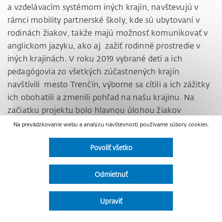
a vzdelávacím systémom iných krajín, navštevujú v
rámci mobility partnerské školy, kde sú ubytovaní v
rodinách žiakov, takže majú možnosť komunikovať v
anglickom jazyku, ako aj zažiť rodinné prostredie v
iných krajinách. V roku 2019 vybrané deti a ich
pedagógovia zo všetkých zúčastnených krajín
navštívili mesto Trenčín, výborne sa cítili a ich zážitky
ich obohatili a zmenili pohľad na našu krajinu. Na
začiatku projektu bolo hlavnou úlohou žiakov
vymyslieť a nakresliť logo a slogan projektu, kde
Na prevádzkovanie webu a analýzu návštevnosti používame súbory cookies.
dievčatá tejto školy boli najlepšie a ich logo je
Povoliť všetko
všadeprítomné v tomto projekte. Získané skúsenosti
môžu využiť vo svojom učení sa, ako i v každodennom
živote.
Odmietnuť
Žiaci, ktorí sa aktívne zúčastňujú projektu: Vanda
Upraviť
Podoláková (9A), Emma Kraus (9B), Katarína
Kaščáková (9B), Daša Čechovská (9B), Nela Soldová