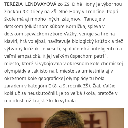
TERÉZIA LENDVAYOVÁ
zo ZŠ, Dlhé Hony je výbornou
žiačkou 9.C triedy na ZŠ Dlhé Hony v Trenčíne. Popri
škole má aj mnoho iných záujmov. Tancuje v
detskom folklórnom súbore Kornička, spieva v
detskom speváckom zbore Vážky, venuje sa hre na
klavíri, hrá volejbal, navštevuje biologický krúžok a tiež
výtvarný krúžok. Je veselá, spoločenská, inteligentná a
veľmi empatická. K jej veľkým úspechom patrí 1.
miesto, ktoré si vybojovala v okresnom kole chemickej
olympiády a tak isto na 1. mieste sa umiestnila aj v
okresnom kole geografickej olympiády.tu bola
zaradení v kategórii E (8. a 9. ročník ZŠ). Žiaľ, ďalšie
kolá už sa neuskutočnili. Je to veľká škola, pretože v
minulosti už krajské kolo vyhrala.