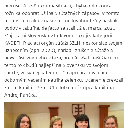
prerušená kvôli koronasituácii, chýbalo do konca
ročníka odohrať už iba 5 súťažných zápasov. V tomto
momente mali už naši žiaci nedostihnuteľný náskok
bodov v tabuľke, de facto sa stali už 8. marca 2020
Majstrami Slovenska v ľadovom hokeji v kategórii
KADETI. Riadiaci orgán súťaží SZĽH, neskôr síce svojím
uznesením (apríl 2020), nariadil zrušenie súťaže a
nevyhlásil žiadneho víťaza, pre nás však naši žiaci pre
tento rok budú najlepší na Slovensku vo svojom
športe, vo svojej kategórii. Chlapci pracovali pod
odborným vedením Patrika Zelenku. Ocenenie prevzali
za tím kapitán Peter Chudoba a zástupca kapitána
Andrej Párička.