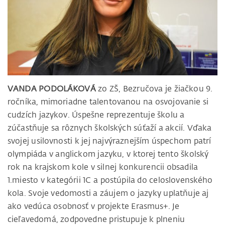
VANDA PODOLÁKOVÁ
zo ZŠ, Bezručova je žiačkou 9.
ročníka, mimoriadne talentovanou na osvojovanie si
cudzích jazykov. Úspešne reprezentuje školu a
zúčastňuje sa rôznych školských súťaží a akcií. Vďaka
svojej usilovnosti k jej najvýraznejším úspechom patrí
olympiáda v anglickom jazyku, v ktorej tento školský
rok na krajskom kole v silnej konkurencii obsadila
1.miesto v kategórii 1C a postúpila do celoslovenského
kola. Svoje vedomosti a záujem o jazyky uplatňuje aj
ako vedúca osobnosť v projekte Erasmus+. Je
cieľavedomá, zodpovedne pristupuje k plneniu