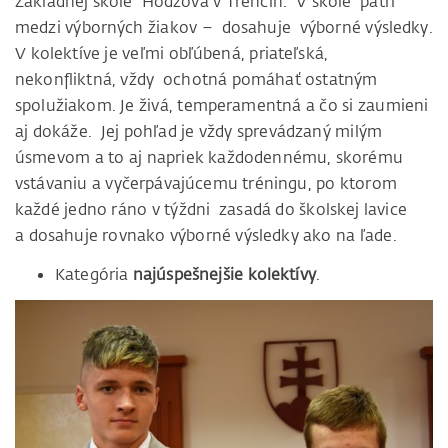
Základnej škole Hodžova v Trenčín. V škole patrí
medzi výborných žiakov – dosahuje výborné výsledky.
V kolektíve je veľmi obľúbená, priateľská,
nekonfliktná, vždy ochotná pomáhať ostatným
spolužiakom. Je živá, temperamentná a čo si zaumieni
aj dokáže. Jej pohľad je vždy sprevádzaný milým
úsmevom a to aj napriek každodennému, skorému
vstávaniu a vyčerpávajúcemu tréningu, po ktorom
každé jedno ráno v týždni zasadá do školskej lavice
a dosahuje rovnako výborné výsledky ako na ľade.
Kategória
najúspešnejšie kolektívy
.