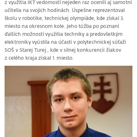
z využitia IKT vedomostí nejeden raz ocenili aj samotní
učitelia na svojich hodinách. Úspešne reprezentoval
školu v robotike, technickej olympiáde, kde získal 3.
miesto na okresnom kole. Jeho túžba po poznaní
ďalších možností využitia techniky a predovšetkým
elektroniky vyústila na účasti v polytechnickej súťaži
SOŠ v Starej Turej , kde v silnej konkurencii žiakov
z celého kraja získal 1. miesto.