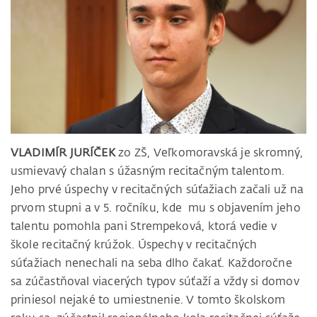
VLADIMÍR JURÍČEK
zo ZŠ, Veľkomoravská je skromný,
usmievavý chalan s úžasným recitačným talentom.
Jeho prvé úspechy v recitačných súťažiach začali už na
prvom stupni a v 5. ročníku, kde mu s objavením jeho
talentu pomohla pani Strempeková, ktorá vedie v
škole recitačný krúžok. Úspechy v recitačných
súťažiach nenechali na seba dlho čakať. Každoročne
sa zúčastňoval viacerých typov súťaží a vždy si domov
priniesol nejaké to umiestnenie. V tomto školskom