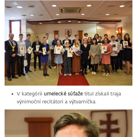
V kategórii
umelecké súťaže
titul získali traja
výnimoční recitátori a výtvarníčka.