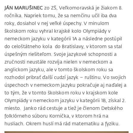
JÁN MARUŠINEC
zo ZŠ, Veľkomoravská je žiakom 8.
ročníka. Napriek tomu, že sa nemčinu učil iba dva
roky, dosiahol v nej veľké úspechy. V minulom
školskom roku vyhral krajské kolo Olympiády v
nemeckom jazyku v kategórii 1A a následne postúpil
do celoštátneho kola do Bratislavy, v ktorom sa stal
úspešným riešiteľom. Svoje jazykové schopnosti a
zručnosti neustále rozvíja nielen v nemeckom a
anglickom jazyku, ale v tomto školskom roku sa
rozhodol pribrať ďalší cudzí jazyk – ruštinu. Vo svojich
úspechoch v nemeckom jazyku pokračuje aj naďalej a
to tým, že v tomto školskom roku v krajskom kole
Olympiády v nemeckom jazyku v kategórii 1B, získal 2.
miesto. Janko rád cestuje a tiež je členom Detského
folklórneho súboru Kornička, v ktorom hrá na
husliach. Okrem huslí má rád matematiku a fyziku.