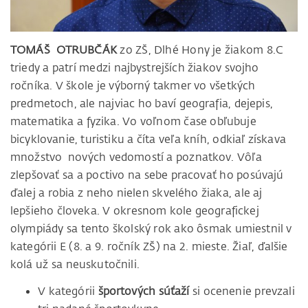
TOMÁŠ OTRUBČÁK
zo ZŠ, Dlhé Hony je žiakom 8.C
triedy a patrí medzi najbystrejších žiakov svojho
ročníka. V škole je výborný takmer vo všetkých
predmetoch, ale najviac ho baví geografia, dejepis,
matematika a fyzika. Vo voľnom čase obľubuje
bicyklovanie, turistiku a číta veľa kníh, odkiaľ získava
množstvo nových vedomostí a poznatkov. Vôľa
zlepšovať sa a poctivo na sebe pracovať ho posúvajú
ďalej a robia z neho nielen skvelého žiaka, ale aj
lepšieho človeka. V okresnom kole geografickej
olympiády sa tento školský rok ako ôsmak umiestnil v
kategórii E (8. a 9. ročník ZŠ) na 2. mieste. Žiaľ, ďalšie
kolá už sa neuskutočnili.
V kategórii
športových súťaží
si ocenenie prevzali