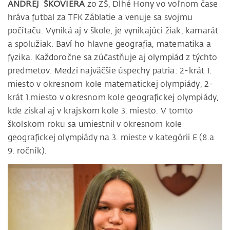
ANDREJ ŠKOVIERA
zo ZŠ, Dlhé Hony vo voľnom čase
hráva futbal za TFK Záblatie a venuje sa svojmu
počítaču. Vyniká aj v škole, je vynikajúci žiak, kamarát
a spolužiak. Baví ho hlavne geografia, matematika a
fyzika. Každoročne sa zúčastňuje aj olympiád z týchto
predmetov. Medzi najväčšie úspechy patria: 2-krát 1.
miesto v okresnom kole matematickej olympiády, 2-
krát 1.miesto v okresnom kole geografickej olympiády,
kde získal aj v krajskom kole 3. miesto. V tomto
školskom roku sa umiestnil v okresnom kole
geografickej olympiády na 3. mieste v kategórii E (8.a
9. ročník).