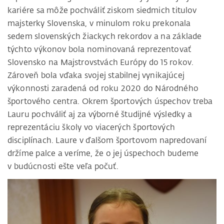
kariére sa môže pochváliť ziskom siedmich titulov
majsterky Slovenska, v minulom roku prekonala
sedem slovenských žiackych rekordov a na základe
týchto výkonov bola nominovaná reprezentovať
Slovensko na Majstrovstvách Európy do 15 rokov.
Zároveň bola vďaka svojej stabilnej vynikajúcej
výkonnosti zaradená od roku 2020 do Národného
športového centra. Okrem športových úspechov treba
Lauru pochváliť aj za výborné študijné výsledky a
reprezentáciu školy vo viacerých športových
disciplínach. Laure v ďalšom športovom napredovaní
držíme palce a veríme, že o jej úspechoch budeme
v budúcnosti ešte veľa počuť.