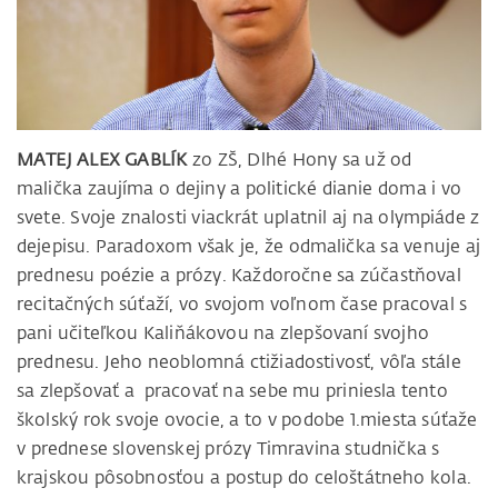
MATEJ ALEX GABLÍK
zo ZŠ, Dlhé Hony sa už od
malička zaujíma o dejiny a politické dianie doma i vo
svete. Svoje znalosti viackrát uplatnil aj na olympiáde z
dejepisu. Paradoxom však je, že odmalička sa venuje aj
prednesu poézie a prózy. Každoročne sa zúčastňoval
recitačných súťaží, vo svojom voľnom čase pracoval s
pani učiteľkou Kaliňákovou na zlepšovaní svojho
prednesu. Jeho neoblomná ctižiadostivosť, vôľa stále
sa zlepšovať a pracovať na sebe mu priniesla tento
školský rok svoje ovocie, a to v podobe 1.miesta súťaže
v prednese slovenskej prózy Timravina studnička s
krajskou pôsobnosťou a postup do celoštátneho kola.