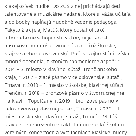
k akejkoľvek hudbe. Do ZUŠ z nej prichádzajú deti
talentované a muzikálne nadané, ktoré si vážia učiteľa
a do bodky napĺňajú hudobné vedenie pedagóga.
Takýto žiak je aj Matúš, ktorý dosiahol také
interpretačné schopnosti, s ktorými je radosť
absolvovať mnohé klavírne súťaže, či už školské,
krajské alebo celoslovenské. Počas svojho štúdia získal
mnohé ocenenia, z ktorých spomenieme aspoň: r.
2014 – 3. miesto v klavírnej súťaži Trenčianskeho
kraja, r. 2017 – zlaté pásmo v celoslovenskej súťaži,
Trnava, r. 2018 – 1. miesto v školskej klavírnej súťaži,
Trenčín, r. 2018 – bronzové pásmo v štvorručnej hre
na klavíri, Topoľčany, r. 2019 – bronzové pásmo v
celoslovenskej klavírnej súťaži, Trnava, r. 2020 – 1.
miesto v školskej klavírnej súťaži, Trenčín. Matúš
pravidelne reprezentuje základnú umeleckú školu na
verejných koncertoch a vystúpeniach klasickej hudby.