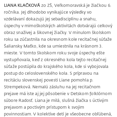
LIANA KLAČKOVÁ
zo ZŠ, Veľkomoravská je žiačkou 6.
ročníka. Jej dlhodobo vynikajúce výsledky vo
vzdelávaní dokazujú jej sebadisciplínu a snahu,
úspechy v mimoškolských aktivitách dotvárajú celkový
obraz snaživej a šikovnej žiačky. V minulom školskom
roku sa zúčastnila na okresnom kole recitačnej súťaže
Šaliansky Maťko, kde sa umiestnila na krásnom 3.
mieste. V tomto školskom roku svoje úspechy ešte
vystupňovala, keď z okresného kola tejto recitačnej
súťaže postúpila do krajského kola, kde si vybojovala
postup do celoslovenského kola. S prípravou na
recitáciu slovenskej povesti Liane pomohla p.
Strempeková. Nemalú zásluhu na jej recitačnom
prejave má iste aj jej pôsobenie v Detskom folklórnom
súbore Radosť. Liana je milá, slušná žiačka s úctivým
prejavom a poctivým prístupom k svojim
povinnostiam. V kolektíve detí je všeobecne obľúbená,