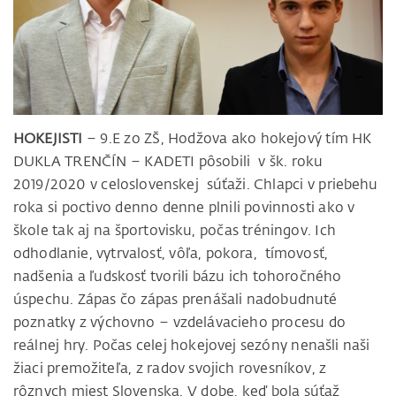
HOKEJISTI
– 9.E zo ZŠ, Hodžova ako hokejový tím HK
DUKLA TRENČÍN – KADETI pôsobili v šk. roku
2019/2020 v celoslovenskej súťaži. Chlapci v priebehu
roka si poctivo denno denne plnili povinnosti ako v
škole tak aj na športovisku, počas tréningov. Ich
odhodlanie, vytrvalosť, vôľa, pokora, tímovosť,
nadšenia a ľudskosť tvorili bázu ich tohoročného
úspechu. Zápas čo zápas prenášali nadobudnuté
poznatky z výchovno – vzdelávacieho procesu do
reálnej hry. Počas celej hokejovej sezóny nenašli naši
žiaci premožiteľa, z radov svojich rovesníkov, z
rôznych miest Slovenska. V dobe, keď bola súťaž