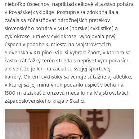
niekoľko úspechov, napríklad celkové víťazstvo pohára
v Považskej cyklolige. Postupne sa zdokonalila a
začala sa zúčastňovať náročnejších pretekov
slovenského pohára v MTB (horskej cyklistike) a
cyklokrose. Práve v cyklokrose vybojovala prvý
úspech v podobe 3. miesta na Majstrovstvách
Slovenska v Krupine. Viki si vybrala šport, v ktorom sa
častokrát ťažký terén strieda s neprívetivým počasím,
ale verí, že je len na začiatku svojej športovej
kariéry. Okrem cyklistiky sa venuje súťažne aj atletike,
v ktorej sa jej minulý rok podarilo uspieť v behu na
1500 m a získať bronzovú medailu na Majstrovstvách
západoslovenského kraja v Skalici.