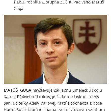
žiak 3. ročníka 2. stupňa ZUŠ K. Pádivého Matúš
Guga.
MATÚŠ GUGA
navštevuje Základnú umeleckú školu
Karola Pádivého 11 rokov, je žiakom klavírnej triedy
pani učiteľky Adely Vallovej. Matúš pochádza z obce
Horná Súča, ktorá je známa svojim vrúcnym vzťahom