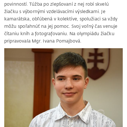
povinností. Túžba po zlepšovaní z nej robí skvelú
žiačku s výbornými vzdelávacími výsledkami. Je
kamarátska, obľúbená v kolektíve, spolužiaci sa vždy
môžu spoľahnúť na jej pomoc. Svoj voľný čas venuje
čítaniu kníh a fotografovaniu. Na olympiádu žiačku
pripravovala Mgr. Ivana Pomajbová.