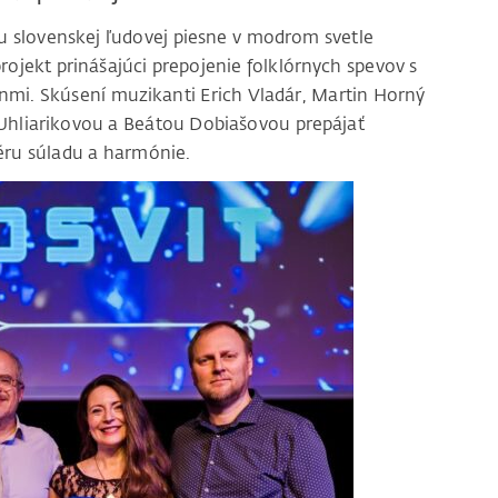
u slovenskej ľudovej piesne v modrom svetle
ojekt prinášajúci prepojenie folklórnych spevov s
i. Skúsení muzikanti Erich Vladár, Martin Horný
hliarikovou a Beátou Dobiašovou prepájať
éru súladu a harmónie.