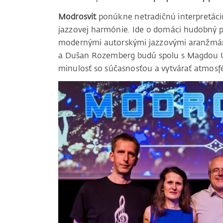
Modrosvit
ponúkne netradičnú interpretáci
jazzovej harmónie. Ide o domáci hudobný pr
modernými autorskými jazzovými aranžmánm
a Dušan Rozemberg budú spolu s Magdou U
minulosť so súčasnosťou a vytvárať atmosf