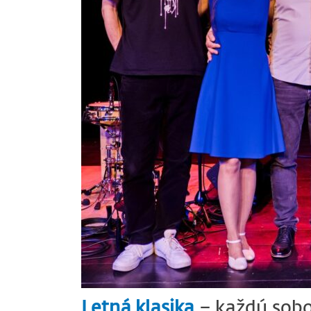
Letná klasika
– každú sobot