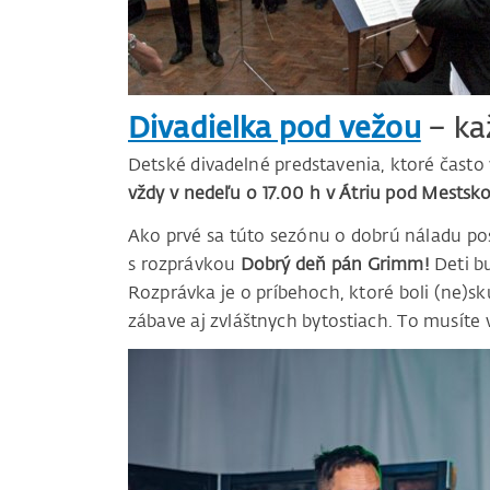
Divadielka pod vežou
– ka
Detské divadelné predstavenia, ktoré často 
vždy v nedeľu o 17.00 h v Átriu pod Mestsk
Ako prvé sa túto sezónu o dobrú náladu po
s rozprávkou
Dobrý deň pán Grimm!
Deti b
Rozprávka je o príbehoch, ktoré boli (ne)sk
zábave aj zvláštnych bytostiach. To musíte v