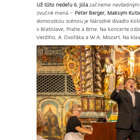
Už túto nedeľu 6. júla
začneme nevšedným z
zvučné mená –
Peter Berger, Maksym Kutse
domovskou scénou je Národné divadlo Koši
v Bratislave, Prahe a Brne. Na koncerte od
Verdiho, A. Dvořáka a W.A. Mozart. Na klav