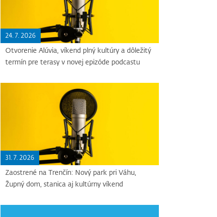
24. 7. 2026
Otvorenie Alúvia, víkend plný kultúry a dôležitý
termín pre terasy v novej epizóde podcastu
31. 7. 2026
Zaostrené na Trenčín: Nový park pri Váhu,
Župný dom, stanica aj kultúrny víkend