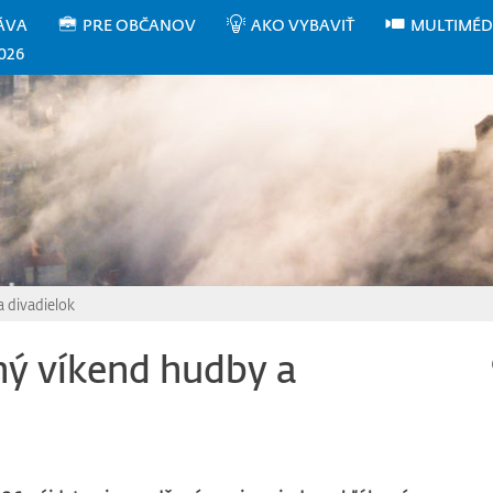
ÁVA
PRE OBČANOV
AKO VYBAVIŤ
MULTIMÉD
026
a divadielok
tný víkend hudby a