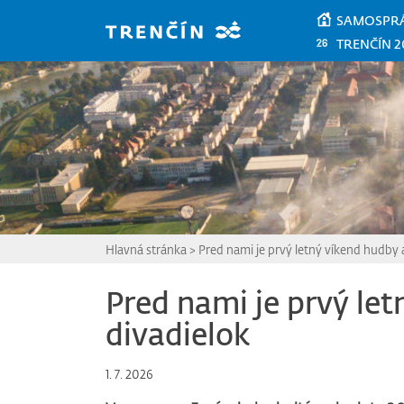
Prejsť na hlavný obsah
SAMOSPR
TRENČÍN 2
Hlavná stránka
>
Pred nami je prvý letný víkend hudby 
Pred nami je prvý le
divadielok
1. 7. 2026