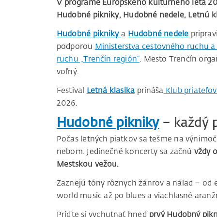
V programe Európskeho kultúrneho leta 20
Hudobné pikniky, Hudobné nedele, Letnú klas
Hudobné pikniky
a
Hudobné nedele
priprav
podporou
Ministerstva cestovného ruchu a
ruchu „Trenčín región“
. Mesto Trenčín organ
voľný.
Festival
Letná klasika
prináša
Klub priateľo
2026.
Hudobné pikniky
– každý 
Počas letných piatkov sa tešme na výnimo
nebom. Jedinečné koncerty sa začnú
vždy o
Mestskou vežou.
Zaznejú tóny rôznych žánrov a nálad – od e
world music až po blues a viachlasné aranž
Príďte si vychutnať hneď
prvý Hudobný pikni