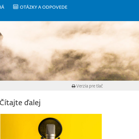
IÁ
OTÁZKY A ODPOVEDE
Verzia pre tlač
Čítajte ďalej