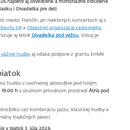
26 nájdete aj osvedčené a mimoriadne obľúbené
iku i Divadielka pre deti.
ilo mesto Trenčín, pri niektorých koncertoch aj s
 športu SR
a
Oblastnej organizácie cestovného
izuje aj letné
Divadielka pod vežou.
Vstup je
v vážnej hudby
aj vďaka podpore z grantu EHMK
piatok
čnú hudbu v uvoľnenej atmosfére pod holým
 19.00 h
v útulnom prírodnom prostredí
Átria pod
tnofolku cez kombináciu jazzu, klasickej hudby a
mány tradičných piesní.
k v piatok 3. júla 2026.