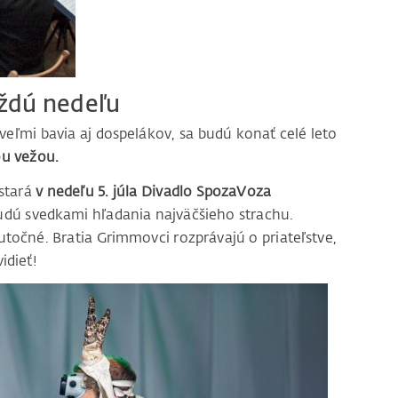
ždú nedeľu
veľmi bavia aj dospelákov, sa budú konať celé leto
ou vežou.
stará
v nedeľu 5. júla Divadlo SpozaVoza
udú svedkami hľadania najväčšieho strachu.
utočné. Bratia Grimmovci rozprávajú o priateľstve,
idieť!