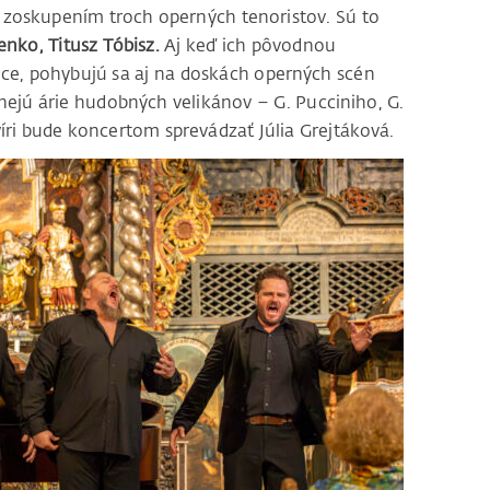
oskupením troch operných tenoristov. Sú to
nko, Titusz Tóbisz.
Aj keď ich pôvodnou
ce, pohybujú sa aj na doskách operných scén
znejú árie hudobných velikánov – G. Pucciniho, G.
íri bude koncertom sprevádzať Júlia Grejtáková.