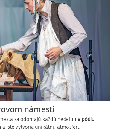
rovom námestí
 mesta sa odohrajú každú nedeľu
na pódiu
h
a iste vytvoria unikátnu atmosféru.