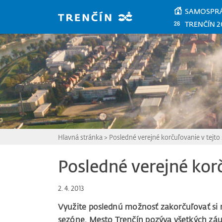
Prejsť na hlavný obsah
SAMOSPR
TRENČÍN 2
Hlavná stránka
>
Posledné verejné korčuľovanie v tejto
Posledné verejné kor
2. 4. 2013
Využite poslednú možnosť zakorčuľovať si 
sezóne. Mesto Trenčín pozýva všetkých záu