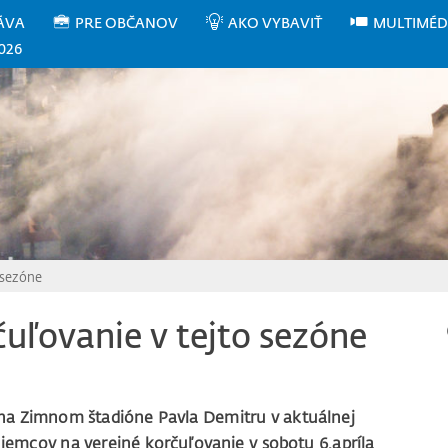
ÁVA
PRE OBČANOV
AKO VYBAVIŤ
MULTIMÉD
026
 sezóne
čuľovanie v tejto sezóne
na Zimnom štadióne Pavla Demitru v aktuálnej
jemcov na verejné korčuľovanie v sobotu 6.apríla