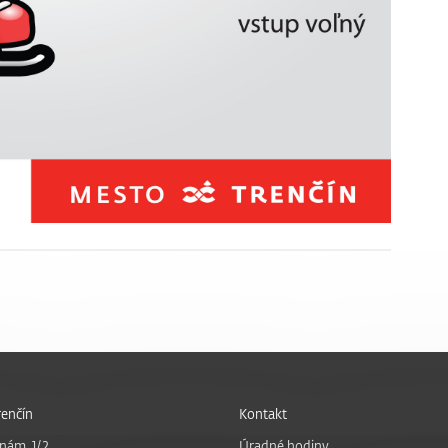
enčín
Kontakt
nám. 1/2
Úradné hodiny