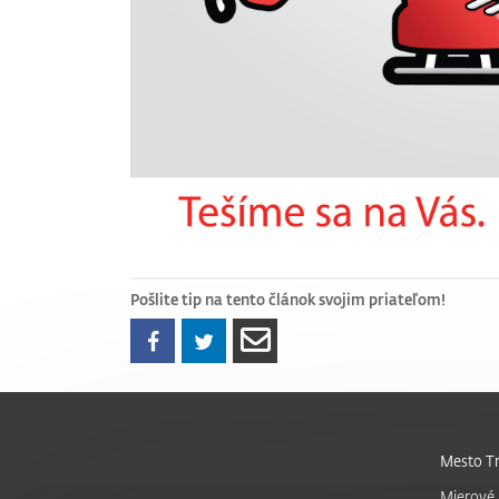
Pošlite tip na tento článok svojim priateľom!
Mesto Tr
Mierové 