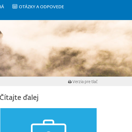
IÁ
OTÁZKY A ODPOVEDE
Verzia pre tlač
Čítajte ďalej