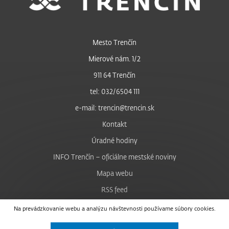
Mesto Trenčín
Mierové nám. 1/2
911 64 Trenčín
tel: 032/6504 111
e-mail: trencin@trencin.sk
Kontakt
Úradné hodiny
INFO Trenčín – oficiálne mestské noviny
Mapa webu
RSS feed
Nastavenie cookies
Na prevádzkovanie webu a analýzu návštevnosti používame súbory cookies.
Facebook