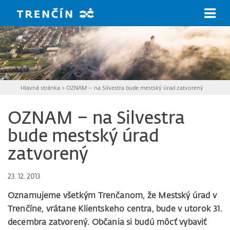
Prejsť na hlavný obsah
Hlavná stránka
>
OZNAM – na Silvestra bude mestský úrad zatvorený
OZNAM – na Silvestra
bude mestský úrad
zatvorený
23. 12. 2013
Oznamujeme všetkým Trenčanom, že Mestský úrad v
Trenčíne, vrátane Klientskeho centra, bude v utorok 31.
decembra zatvorený. Občania si budú môcť vybaviť