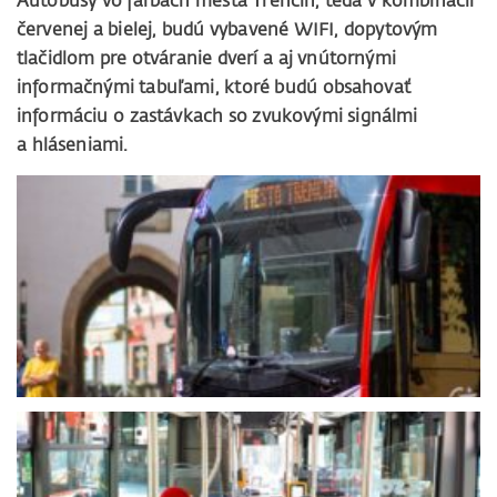
Autobusy vo farbách mesta Trenčín, teda v kombinácii
červenej a bielej, budú vybavené WIFI, dopytovým
tlačidlom pre otváranie dverí a aj vnútornými
informačnými tabuľami, ktoré budú obsahovať
informáciu o zastávkach so zvukovými signálmi
a hláseniami.