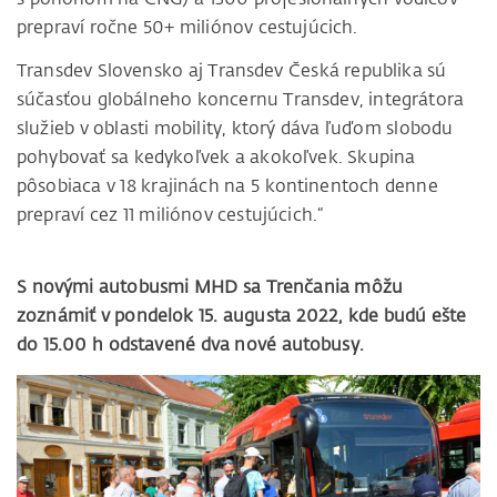
prepraví ročne 50+ miliónov cestujúcich.
Transdev Slovensko aj Transdev Česká republika sú
súčasťou globálneho koncernu Transdev, integrátora
služieb v oblasti mobility, ktorý dáva ľuďom slobodu
pohybovať sa kedykoľvek a akokoľvek. Skupina
pôsobiaca v 18 krajinách na 5 kontinentoch denne
prepraví cez 11 miliónov cestujúcich.“
S novými autobusmi MHD sa Trenčania môžu
zoznámiť v pondelok 15. augusta 2022, kde budú ešte
do 15.00 h odstavené dva nové autobusy.