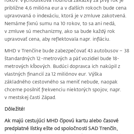
rokov. Východisková hodnota zákazky za prvý rok je
približne 4,6 milióna eur a v ďalších rokoch bude cena
upravovaná o indexáciu, ktorá je v zmluve zakotvená.
Nemáme fixnú sumu na 10 rokov, to sa ani nedá,
v zmluve sú mechanizmy, ako sa bude každý rok
upravovať cena, aby reflektovala napr. infláciu.
MHD v Trenčíne bude zabezpečovať 43 autobusov – 38
štandardných 12-metrových a päť vozidiel bude 18-
metrových kĺbových. Budúci dopravca ich nakúpil z
vlastných financií za 12 miliónov eur. Výška
základného cestovného sa meniť nebude, naopak
chceme posilniť frekvenciu niektorých spojov, napr.
v mestskej časti Západ.
Dôležité!
Ak majú cestujúci MHD čipovú kartu alebo časové
predplatné lístky ešte od spoločnosti SAD Trenčín,