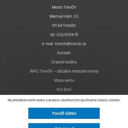
Mesto Trenčín
Mierové nám. 1/2
911 64 Trenčín
tel: 032/6504 111
e-mail: trencin@trencin.sk
Kontakt
Úradné hodiny
INFO Trenčín – oficiálne mestské noviny
Mapa webu
RSS feed
Nastavenie cookies
Na prevádzkovanie webu a analýzu návštevnosti používame súbory cookies.
Facebook
Povoliť všetko
YouTube
Instagram