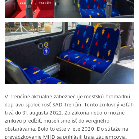
V Trenčíne aktuálne zabezpečuje mestskú hromadnú
dopravu spoločnosť SAD Trenčín. Tento zmluvný vzťah
trvá do 31. augusta 2022. Zo zákona nebolo možné
zmluvu predĺžiť, museli sme ísť do verejného
obstarávania. Bolo to ešte v lete 2020. Do súťaže na
prevádzkovanie MHD sa prihlásili traja záujemcovia,