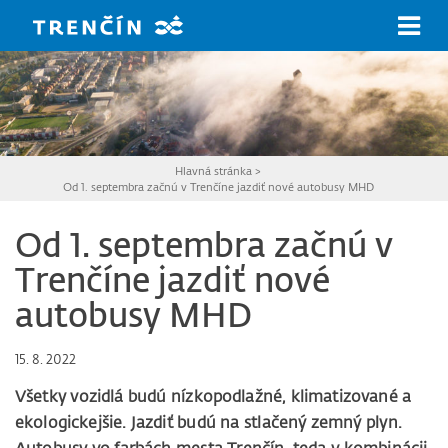
Prejsť na hlavný obsah
Hlavná stránka
>
Od 1. septembra začnú v Trenčíne jazdiť nové autobusy MHD
Od 1. septembra začnú v
Trenčíne jazdiť nové
autobusy MHD
15. 8. 2022
Všetky vozidlá budú nízkopodlažné, klimatizované a
ekologickejšie. Jazdiť budú na stlačený zemný plyn.