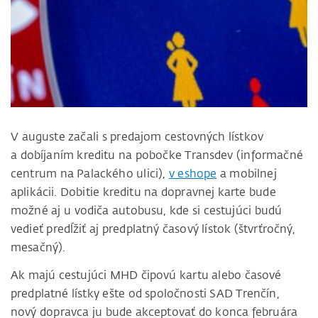
V auguste začali s predajom cestovných lístkov
a dobíjaním kreditu na pobočke Transdev (informačné
centrum na Palackého ulici),
v eshope
a mobilnej
aplikácii. Dobitie kreditu na dopravnej karte bude
možné aj u vodiča autobusu, kde si cestujúci budú
vedieť predĺžiť aj predplatný časový lístok (štvrťročný,
mesačný).
Ak majú cestujúci MHD čipovú kartu alebo časové
predplatné lístky ešte od spoločnosti SAD Trenčín,
nový dopravca ju bude akceptovať do konca februára