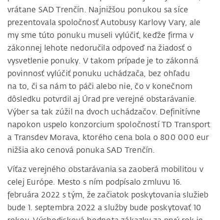
vrátane SAD Trenčín. Najnižšou ponukou sa síce
prezentovala spoločnosť Autobusy Karlovy Vary, ale
my sme túto ponuku museli vylúčiť, keďže firma v
zákonnej lehote nedoručila odpoveď na žiadosť o
vysvetlenie ponuky. V takom prípade je to zákonná
povinnosť vylúčiť ponuku uchádzača, bez ohľadu
na to, či sa nám to páči alebo nie, čo v konečnom
dôsledku potvrdil aj Úrad pre verejné obstarávanie.
Výber sa tak zúžil na dvoch uchádzačov. Definitívne
napokon uspelo konzorcium spoločností TD Transport
a Transdev Morava, ktorého cena bola o 800 000 eur
nižšia ako cenová ponuka SAD Trenčín.
Víťaz verejného obstarávania sa zaoberá mobilitou v
celej Európe. Mesto s ním podpísalo zmluvu 16.
februára 2022 s tým, že začiatok poskytovania služieb
bude 1. septembra 2022 a služby bude poskytovať 10