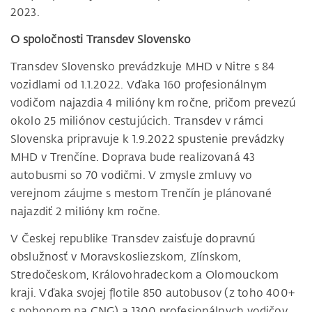
2023.
O spoločnosti Transdev Slovensko
Transdev Slovensko prevádzkuje MHD v Nitre s 84
vozidlami od 1.1.2022. Vďaka 160 profesionálnym
vodičom najazdia 4 milióny km ročne, pričom prevezú
okolo 25 miliónov cestujúcich. Transdev v rámci
Slovenska pripravuje k 1.9.2022 spustenie prevádzky
MHD v Trenčíne. Doprava bude realizovaná 43
autobusmi so 70 vodičmi. V zmysle zmluvy vo
verejnom záujme s mestom Trenčín je plánované
najazdiť 2 milióny km ročne.
V Českej republike Transdev zaisťuje dopravnú
obslužnosť v Moravskosliezskom, Zlínskom,
Stredočeskom, Královohradeckom a Olomouckom
kraji. Vďaka svojej flotile 850 autobusov (z toho 400+
s pohonom na CNG) a 1300 profesionálnych vodičov