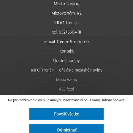
Mesto Trenčín
Mierové nám. 1/2
911 64 Trenčín
tel: 032/6504 111
e-mail: trencin@trencin.sk
Kontakt
Úradné hodiny
INFO Trenčín – oficiálne mestské noviny
Mapa webu
RSS feed
Nastavenie cookies
Na prevádzkovanie webu a analýzu návštevnosti používame súbory cookies.
Facebook
Povoliť všetko
YouTube
Instagram
Odmietnuť