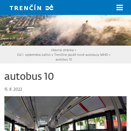
Prejsť na hlavný obsah
Hlavná stránka
>
Od 1. septembra začnú v Trenčíne jazdiť nové autobusy MHD
>
autobus 10
autobus 10
15. 8. 2022