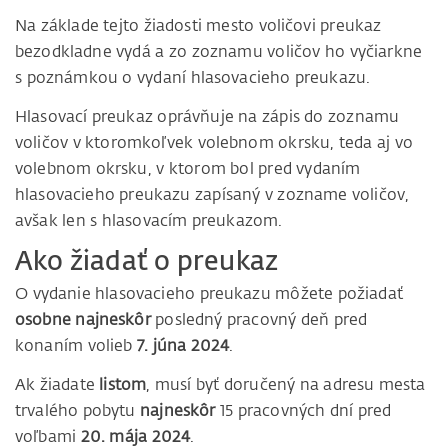
Na základe tejto žiadosti mesto voličovi preukaz
bezodkladne vydá a zo zoznamu voličov ho vyčiarkne
s poznámkou o vydaní hlasovacieho preukazu.
Hlasovací preukaz oprávňuje na zápis do zoznamu
voličov v ktoromkoľvek volebnom okrsku, teda aj vo
volebnom okrsku, v ktorom bol pred vydaním
hlasovacieho preukazu zapísaný v zozname voličov,
avšak len s hlasovacím preukazom.
Ako žiadať o preukaz
O vydanie hlasovacieho preukazu môžete požiadať
osobne
najneskôr
posledný pracovný deň pred
konaním volieb
7. júna 2024
.
Ak žiadate
listom
, musí byť doručený na adresu mesta
trvalého pobytu
najneskôr
15 pracovných dní pred
voľbami
20. mája 2024
.