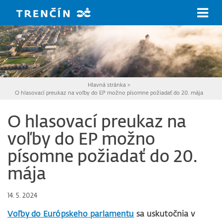
Prejsť na hlavný obsah
Hlavná stránka
>
O hlasovací preukaz na voľby do EP možno písomne požiadať do 20. mája
O hlasovací preukaz na
voľby do EP možno
písomne požiadať do 20.
mája
14. 5. 2024
Voľby do Európskeho parlamentu
sa uskutočnia v