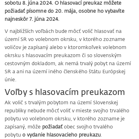
sobotu 8. júna 2024. O hlasovací preukaz môžete
požiadať písomne do 20. mája, osobne ho vybavíte
najneskôr 7. júna 2024.
V najbližších voľbách bude môcť volič hlasovať na
území SR vo volebnom okrsku, v ktorého zozname
voličov je zapísaný alebo v ktoromkoľvek volebnom
okrsku s hlasovacím preukazom či so slovenským
cestovným dokladom, ak nemá trvalý pobyt na území
SR a ani na území iného členského štátu Európskej
únie.
Voľby s hlasovacím preukazom
Ak volič s trvalým pobytom na území Slovenskej
republiky nebude môcť voliť v mieste svojho trvalého
pobytu vo volebnom okrsku, v ktorého zozname je
zapísaný, môže
požiadať
obec svojho trvalého
pobytu
o vydanie hlasovacieho preukazu
.